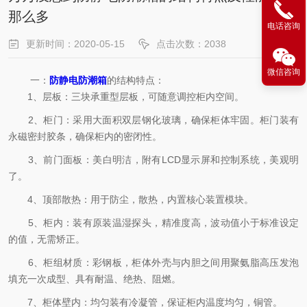
那么多
电话咨询
更新时间：2020-05-15
点击次数：2038
微信咨询
一：
防静电防潮箱
的结构特点：
1、层板：三块承重型层板，可随意调控柜内空间。
2、柜门：采用大面积双层钢化玻璃，确保柜体牢固。柜门装有
永磁密封胶条，确保柜内的密闭性。
3、前门面板：美白明洁，附有LCD显示屏和控制系统，美观明
了。
4、顶部散热：用于防尘，散热，内置核心装置模块。
5、柜内：装有原装温湿探头，精准度高，波动值小于标准设定
的值，无需矫正。
6、柜组材质：彩钢板，柜体外壳与内胆之间用聚氨脂高压发泡
填充一次成型、具有耐温、绝热、阻燃。
7、柜体壁内：均匀装有冷凝管，保证柜内温度均匀，铜管。