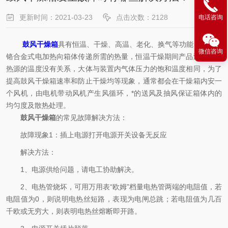
更新时间：2021-03-23
点击次数：2128
电话咨询
鼓风干燥箱
具有恒温、干燥、高温、老化、换气等功能，通过镍
微信咨询
铬合金式电加热向箱体传递所需的热量，恒温干燥期间产品温度与加
热源的温度没有关系，大体与装置内气体压力的饱和温度相同，为了
提高鼓风干燥箱速率和防止干燥均等现象，通常都会在干燥箱内安一
个风机，由电机带动风机产生风循环，*的送风及抽风保证箱体内的
均匀度及散热处理。
鼓风干燥箱
的常见故障解决方法：
故障现象1：插上电源打开电源开关设备无反应
解决方法：
1、电源供给问题，请电工协助解决。
2、电热管烧坏，可用万用表“欧姆”档量电热管两端的电阻值，若
电阻值为0，则说明电热丝短路，表现为电闸总跳；若电阻值为几百
千欧或无穷大，则表明电热丝熔断即开路。