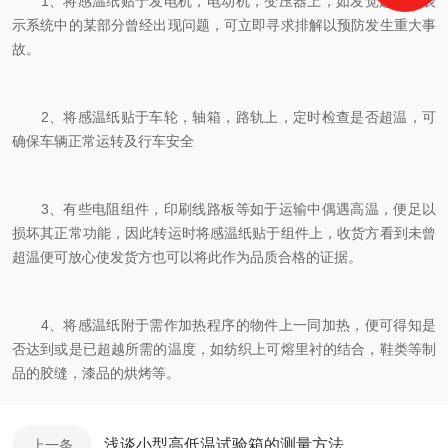
1、将感温纸贴于发电机，电动机，变压器上，如发觉超温即表
示系统中的某部分曾经出现问题，可立即寻求排解以预防发生重大事
故。
2、将感温纸贴于车轮，轴箱，路轨上，定时检查是否超温，可
确保车辆正常运转及行车安全
3、有些电阻组件，印刷线路板等如于运输中偶遇高温，便足以
损坏其正常功能，因此转运时将感温纸贴于组件上，收货方看到未曾
超温便可放心使发货方也可以将此作为品质合格的证据。
4、将感温纸附于需作加热程序的物件上一同加热，便可得知是
否达到或是已超越所需的温度，如纺织上可熔里衬的结合，鞋类等制
品的胶缝，漆品的烘烤等。
浅谈小型高低温试验箱的测量方法
上一条