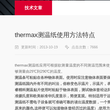
技术文章
thermax测温纸使用方法特点
更新时间：2013-10-19
点击次数：7666
thermax测温纸
应用可根据欲测量温度的不同测温范围来使
够测量由
29
℃到
290
℃的温度。
测温条
可粘贴在各种物体表面。使用时应注意物体表面要
测温纸
国内外有不同的叫法，俗称变色示温片，示温片，
睿精科测温贴片使用时粘贴于物体表面，测试物体曾经达
准摄氏度和欧美标准华氏度显示，简便直观。特别适用于
测温纸
不需电子设备就可准确可靠的读出温度数据，一个
原来的颜色
,
这样便可以知道物体曾经历过的温度）
,
使用方