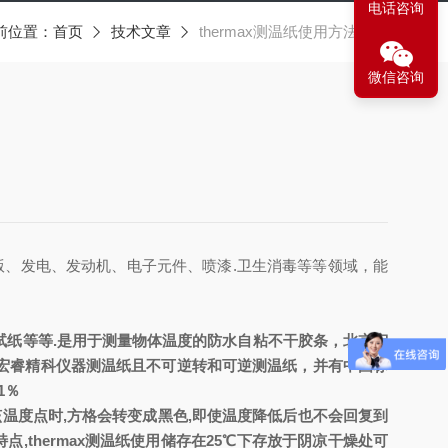
电话咨询
前位置：
首页
技术文章
thermax测温纸使用方法特点
微信咨询
版、发电、发动机、电子元件、喷漆
.
卫生消毒等等领域，
能
试纸等等
.
是用于测量物体温度的防水自粘不干胶条，北京宏
宏睿精科仪器测温纸且不可逆转和可逆测温纸，并有中国标
1
％
该温度点时
,
方格会转变成黑色
,
即使温度降低后也不会回复到
特点
,
thermax测温纸使用
储存
在
25
℃下存放于阴凉干燥处可