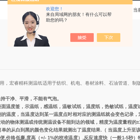
欢迎您！
当
来自局域网的朋友！有什么可以帮
助您的吗？
用，宏睿精科测温纸适用于纺织、机电、卷材涂料、石油管道、制
保持干净、平滑，不能有气泡。
表面温度签，示温纸，感温纸，温敏试纸，温度纸，
热敏试纸
，温度
到的温度，当温度达到某一温度点时相对应的测温纸就会变色记录，
运动的物体测温或传统测温设备不能到达的领域，精度为温度量程的
±
简单的从白到黑的颜色变化结果就测出了温度结果
.
（ 当温度上升至
便
,
价格低廉
,
度高
（+/- 1%
的校准温度
）,
反应速度快
（
一般
1-5
秒
）