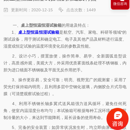
微信咨询
更新时间：2020-12-15
点击次数：1449
一、
桌上型恒温恒湿试验箱
的用途及特点：
1、
桌上型恒温恒湿试验箱
是航空、汽车、家电、科研等领域*的
测试设备，用于测试和确定电工、电子及其他产品及材料进行温度、
湿度或恒定试验的温度环境变化后的参数及性能。
2、设计小巧，摆置放便，操作简单、易学、全新圆弧造型设
计，高质感外观，美观大方，外采用优质雾面线条处理不锈钢板，内
胆为进口镜面不锈钢板及平面无反作用把手。
3、操作更容易，安全可靠；明亮、视野宽广的观测窗：采用了
荧光灯保持箱内明亮，且利用多层中空钢化玻璃，内侧胶合片式导电
膜（可清楚观察试验过程）。
4、利用不锈钢长轴多冀式送风箱强力送风循环，避免任何死
角，使室内温湿度分布均匀；本试验箱可根据每种工况环境自动调节
制冷量的大小，来达到节能降耗，延长设备的使用寿命。
5、完备的安全装置：如异常状况发生时，均立即由屏幕显示故