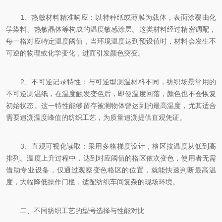
1、热敏材料精准响应：以特种纸或薄膜为载体，表面涂覆由化
学染料、热敏晶体等构成的温度敏感涂层。这类材料经过精密调配，
每一格对应特定温度阈值，当环境温度达到预设值时，材料会发生不
可逆的物理或化学变化，进而引发颜色突变。
2、不可逆记录特性：与可逆型测温材料不同，纺织场景常用的
不可逆测温纸，在温度触发变色后，即使温度回落，颜色也不会恢复
初始状态。这一特性能够留存被测物体曾达到的最高温度，尤其适合
需要追溯温度峰值的纺织工艺，为质量追溯提供直观凭证。
3、直观可视化读取：采用多格梯度设计，格区按温度从低到高
排列。温度上升过程中，达到对应阈值的格区依次变色，使用者无需
借助专业设备，仅通过观察变色格区的位置，就能快速判断最高温
度，大幅降低操作门槛，适配纺织车间复杂的现场环境。
二、不同纺织工艺的型号选择与性能对比