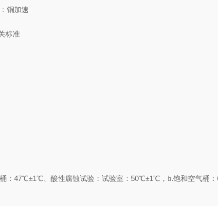
部分：铜加速
相关标准
桶：47℃±1℃、酸性腐蚀试验：试验室：50℃±1℃，b.饱和空气桶：6