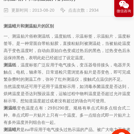
更新时间：2013-08-20
点击次数：2934
微信咨询
测温蜡片和测温贴片的区别
一、测温贴片俗称测温纸，温度贴纸，示温标签，示温贴片，温度标
签等。是一种背面自带粘贴胶，直接粘贴到被测温处，当被贴处温度
高于变色温度时，自动由原始白色变成过热后的黑色，过热变色后永
远保持黑色，表明此处已经超过了设定温度。
测温纸
，温度标签广泛应用于电气接头，变压器母排接头，电器开关
触点，电机，轴承等。日常巡检只需浏览各贴片是否变色，即可完成
繁杂费时的测温工作，弥补了红外测温仪，接触式点温仪的不足。
当然温度纸还可用于还用于温度标示用，如消毒杀菌温度是否达到，
烘烤温度是否达到预设温度，运输过程中物料温度是否超过允许温度
标示等。想知道温度超过或者没有超过的场合均可使用。
测温纸
变色温度点有：29到290度。规格有单点式和多点组合式二
种。单点式即一片贴片上只有一个温度。多一点组合式即一片贴片上
有多外温度并列组合在一起。
测温蜡片
是zui早应用于电气接头过热示温的产品。被广大电力工作者