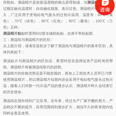
所熟知。测温蜡片是依据温度蜡的熔点原理制成，当
测温蜡片
温度超
过额定融化温度时，自动融化脱落。表示过热。测温蜡片使用年代悠
久，广泛应用于变电站电气接头的过热示温用。温度有：60℃（黄
色），70℃（绿色），80℃（红色），90℃（酱色），100℃（兰
色）五种。
测温蜡片粘
贴时需用502胶水辅助粘贴，自身不带粘贴胶。
三：测温纸与测温蜡片的区别：
从上面介绍，读者应该初步了解了测温纸与测温蜡片的基本区别，具
体列表如下：
测温贴片与测温蜡片的区别后，希望对您在选择这类产品时有所帮
助。测温蜡片有被测温纸取代的趋势。
测温蜡片的价格优势还是不能忽视的，再加上工程技术人员早已习惯
使用测温蜡片，所以测温蜡片短期内还会应用于电站电气接头过热示
温，随着人们对新一代示温产品的逐步认识，测温蜡片终久会结束它
的历史使命。
测温纸在国外得到广泛应用。近年来，经过生产厂家不懈的努力，产
品档次不断的提升，应用范围得到逐步扩大，相信不久的将来国内也
同样会普及使用。