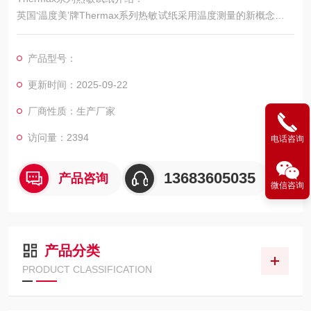
英国‘温度美’牌Thermax系列热敏试纸采用温度测量的新概念，在
小型贴纸上布有一列方格或圆点，代表不同的温度值，当温度上
升至该温度点时，方格会转变成黑色，即使随后温度降低，亦不
产品型号：
会再回复到原来的颜色，如此便可以知道物体曾经历过的Z高温
度，不须长时间在旁监视就可以知道是否有超温现象，或利用该
更新时间：2025-09-22
试纸作为品质合格的有力证据。
厂商性质：生产厂家
访问量：2394
电话咨询
13683605035
产品咨询
微信咨询
产品分类
PRODUCT CLASSIFICATION