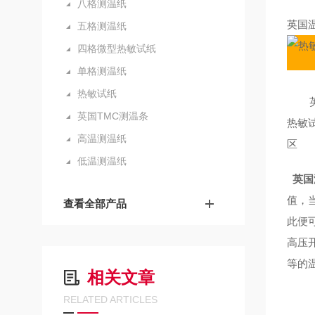
八格测温纸
英国温
五格测温纸
四格微型热敏试纸
单格测温纸
热敏试纸
1234
英国TMC测温条
热敏
高温测温纸
区
低温测温纸
1
英国
值，
查看全部产品
此便
高压
等的
相关文章
RELATED ARTICLES