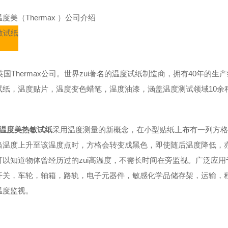
度美（Thermax ）公司介绍
英国Thermax公司。世界zui著名的温度试纸制造商，拥有40年的
试纸，温度贴片，温度变色蜡笔，温度油漆，涵盖温度测试领域10余
温度美热敏试纸
采用温度测量的新概念，在小型贴纸上布有一列方格
当温度上升至该温度点时，方格会转变成黑色，即使随后温度降低，
可以知道物体曾经历过的zui高温度，不需长时间在旁监视。广泛应
开关，车轮，轴箱，路轨，电子元器件，敏感化学品储存架，运输，
温度监视。