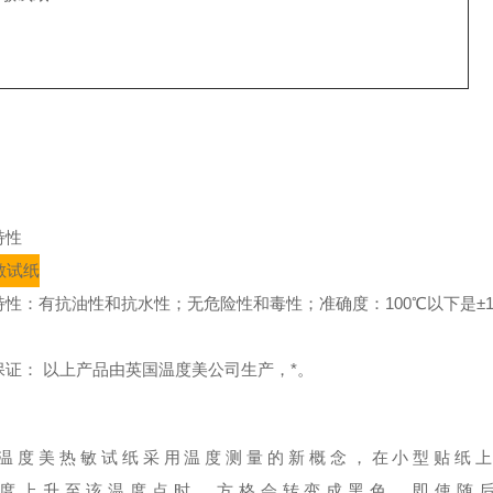
特性
特性：有抗油性和抗水性；无危险性和毒性；准确度：100℃以下是±1℃
保证： 以上产品由英国温度美公司生产，*。
温度美热敏试纸采用温度测量的新概念，在小型贴纸
度上升至该温度点时，方格会转变成黑色，即使随