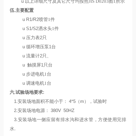
u
以上详细尺寸及其它尺寸均按照
JIS D0203
图
1
所示
伍.主要配置
u
R1/R2
喷管
1
件
u
S1/S2
洒水头
1
件
u
压力表2只
u
循环增压泵1台
u
流量计2只、
u
触摸屏
1只台
u
步进电机
1
台
u
调速电机
1
台
六.试验场地要求:
1.安装场地面积不能小于：
4
*5（
m
），试验时
2
.
安装场地电源：
380V 50HZ
3
.
安装场地一侧应留有排水沟和进水管，方便使用完排
水.