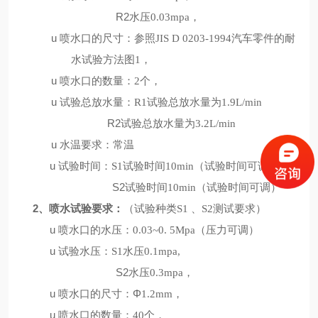
R2
水压
0.03mpa
，
u
喷水口的尺寸：参照
JIS D 0203-1994
汽车零件的耐
水试验方法图
1
，
u
喷水口的数量：
2
个，
u
试验总放水量：
R1
试验总放水量为
1.9L/min
R2
试验总放水量为
3.2L/min
u
水温要求：常温
u
试验时间：
S1
试验时间
10min
（试验时间可调）
S2
试验时间
10min
（试验时间可调）
2
（试验种类
、喷水试验要求：
S1
、
S2
测试要求）
u
喷水口的水压：
0.03~0. 5Mpa
（压力可调）
u
试验水压：
S1
水压
0.1mpa,
S2
水压
0.3mpa
，
u
喷水口的尺寸：Φ
1.2mm
，
u
喷水口的数量：
40
个，