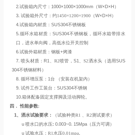
2.试验箱内尺寸：1000×1000×1000mm（W×D×H）
3.
（W×D×H）
试验箱外尺寸：约
1450
×
1200
×
1900
4.试验箱内材质：SUS304不锈钢板
5.循环水箱材质：SUS304不锈钢板，循环水箱带排水
口，进水单向阀，高低水位开关控制
6.试验外箱材质：钢板+烤漆
7. 喷头材质：
R1
，
S1
SUS
、
R2
喷管
、
S2
洒水头（选用
304不锈钢材料）
8. 循环增压泵：1台 （安装在机架内）
9. 试件工作工装台：SUS304不锈钢
10.箱体配备固定支撑脚及活动脚轮。
四．
性能参数
:
1
（试验种类
、洒水试验要求：
R1
、
R2
测试要求）
u
喷水口的水压
:
0.003~0. 15Mpa
（压力可调）
u
试验水压：
R1
水压
0.01mpa,