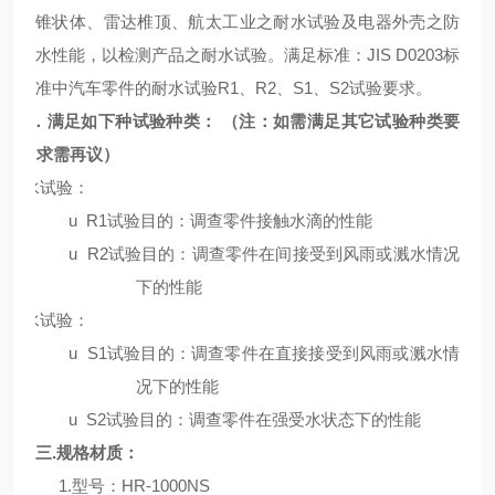
锥状体、雷达椎顶、航太工业之耐水试验及电器外壳之防
水性能，以检测产品之耐水试验。满足标准：JIS D0203
标
准中汽车零件的耐水试验
R1、R2、S1、S2试验要求。
二．满足如下种试验种类： （注：如需满足其它试验种类要
求需再议）
、洒水试验：
u
R1
试验目的：调查零件接触水滴的性能
u
R2
试验目的：调查零件在间接受到风雨或溅水情况
下的性能
、喷水试验：
u
S1
试验目的：调查零件在直接接受到风雨或溅水情
况下的性能
u
S2
试验目的：调查零件在强受水状态下的性能
三.规格材质：
1.型号：HR-1000NS