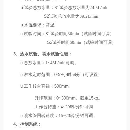
u
试验总放水量：
S1
试验总放水量为
24.5L/min
S2
试验总放水量为
39.2L/min
u
水温要求：常温
u
试验时间：
S1
试验时间
30min
（试验时间可调）
S2
试验时间
60min
（试验时间可调）
3
喷水试验
性能：
、洒水试验、
u
总放水量：
1~45L/min
可调。
u
淋水定时范围：0-99小时59分
（
可设置
）
u
工作转台直径
：
500mm
升降范围
：
0~3
0
0mm、
载
重15kg。
工作台转速：
4~20
转
/
分钟可调
u
喷水管回转速度：
15~23
转
/
分钟可调。
4
、控制系统：