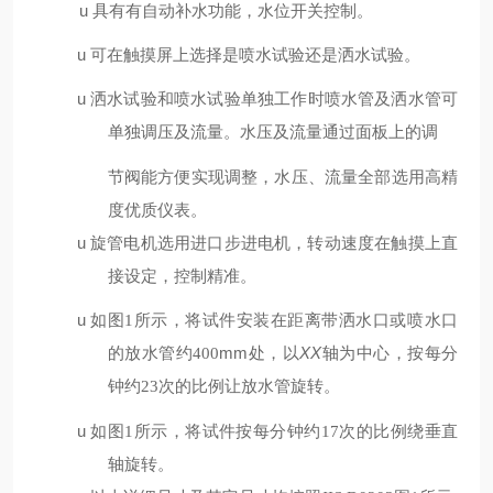
u
具有有自动补水功能，水位开关控制。
u
可在触摸屏上选择是喷水试验还是洒水试验。
u
洒
水试验和
喷
水试验
单独
工作时喷水管及洒水管可
单独调压
及流量。
水压及流量通过面板上的调
节阀能方便实现调整，水压、流量全部选用高精
度优质仪表。
u
旋管电机选用进口步进电机，转动速度在触摸上直
接设定，控制精准。
u
如图
1
所示，将试件安装在距离带洒水口或喷水口
mm
处，以
XX
轴为中心，按每分
的放水管约
400
钟约
23
次的比例让放水管旋转。
u
如图
1
所示，将试件按每分钟约
17
次的比例绕垂直
轴旋转。