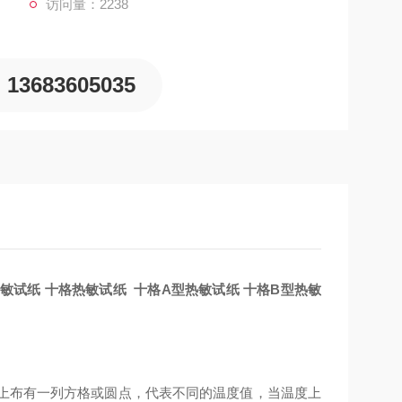
访问量：2238
13683605035
 热敏试纸 十格热敏试纸 十格A型热敏试纸 十格B型热敏
上布有一列方格或圆点，代表不同的温度值，当温度上