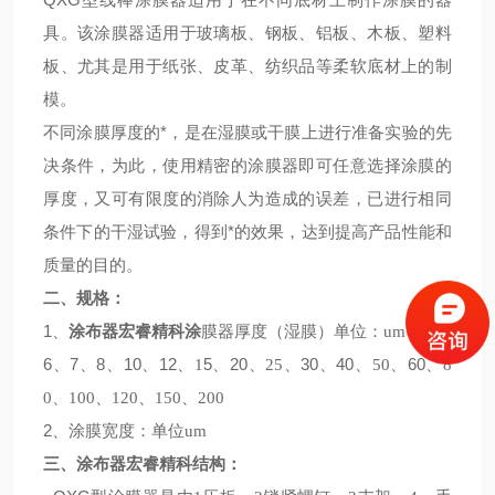
型线棒涂
具。该涂膜器适用于玻璃板、钢板、铝板、木板、塑料
板、尤其是用于纸张、皮革、纺织品等柔软底材上的制
模。
不同涂膜厚度的*，是在湿膜或干膜上进行准备实验的先
决条件，为此，使用精密的涂膜器即可任意选择涂膜的
厚度，又可有限度的消除人为造成的误差，已进行相同
条件下的干湿试验，得到*的效果，达到提高产品性能和
质量的目的。
二、规格：
1
、
涂布器宏睿精科涂
膜器厚度
（
湿膜
）
单位：
um
6
、
7
、
8
、
1
0
12
、
5
、
20
、
30
、
40
、
6
0
、
1
25
、
50
、
、
8
0
、
100
、
120
、
150
、
200
2
、涂膜宽度：单位
um
三、涂布器宏睿精科结构：