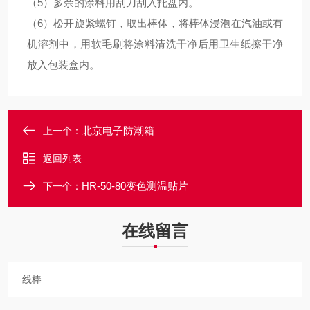
（5）
多余的涂料用刮刀刮入托盘内。
（6）
松开旋紧螺钉，取出棒体，将棒体浸泡在汽油或有
机溶剂中，用软毛刷将涂料清洗干净后用卫生纸擦干净
放入包装盒内。
北京电子防潮箱
上一个：
返回列表
HR-50-80变色测温贴片
下一个：
在线留言