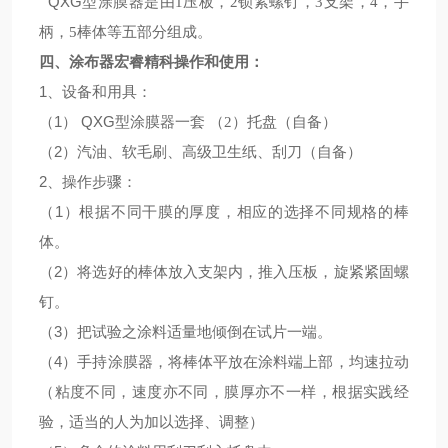
QXG
型涂膜器是由
1
压板，
2
锁紧螺钉，
3
支架，
4
，手
柄，
5
棒体等五部分组成。
四、涂布器宏睿精科操作和使用：
1
、设备和用具：
（1） QXG
型涂膜器一套
（2）
托盘
（
自备
）
（2）
汽油、软毛刷、高级卫生纸、刮刀
（
自备
）
2
、操作步骤：
（1）
根据不同干膜的厚度，相应的选择不同规格的棒
体。
（2）
将选好的棒体放入支架内，推入压板，旋紧紧固螺
钉。
（3）
把试验之涂料适量地倾倒在试片一端。
（4）
手持涂膜器，将棒体平放在涂料端上部，均速拉动
（
粘度不同，速度亦不同，膜厚亦不一样，根据实践经
验，适当的人为加以选择、调整
）