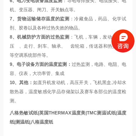
6、电力变电设备温度监测
：导电母排接头、电缆接头、电
机、变压器、闸刀、开关触点等。
7、货物运输储存温度的监测
：冷藏食品，药品、化学试
剂、胶卷以及各种过热失效的物品。
8、机械防护方面的过热监测
：飞机，车辆，发动机、液
压 、走行、刹车、轴承、 齿轮箱，传送器和热交换器
等空调系统部件等。
9、电子设备方面的温度监测：
过热监测，电路、电阻、电
容、仪表，大功率管、集成
10、其他：
如直升机发动机，高压开关，飞机黑盒,冷却水
散热器，温度敏感化学品存储架以及赛车各部位的温度检
测。
八格热敏试纸|英国THERMAX温度美|TMC测温试纸|温度
纸|测温纸|八格温度纸