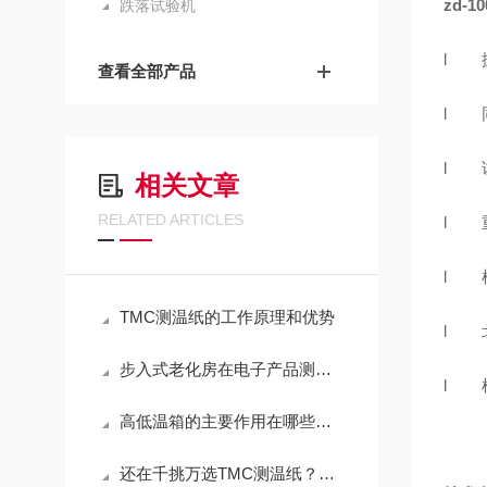
zd-
跌落试验机
l
查看全部产品
l
l
相关文章
RELATED ARTICLES
l
l
TMC测温纸的工作原理和优势
l 
步入式老化房在电子产品测试中的应用
l
高低温箱的主要作用在哪些方面呢？
还在千挑万选TMC测温纸？我们的产品有这么多的地方被应用上