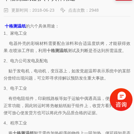
更新时间：2018-06-23
点击次数：2948
十格测温纸
的六个具体用途：
1、家电工业
电器外壳的彩铜材料需要配合涂料和合适温度烘烤，才能获得效
果.在喷涂工序前，利用
十格测温纸
测试及判断是否达到所需温度。
2、电力公司发电及配电
贴于发电机，电动机，变压器上，如发觉超温即表示系统中的某部
分曾经出现问题，可立即寻求排解以预防发生重大事故。
3、电子工业
有些电阻组件，印刷线路板等如于运输中偶遇高温，便足以损坏其
正常功能，因此转运时将热敏贴纸贴于组件上，收货方看到未曾超温
便可放心使发货方也可以将此作为品质合格的证据。
4、程序工业
将
十格测温纸
附于需作加热程序的物件上一同加热，便可得知是否