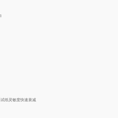
白
温试纸灵敏度快速衰减