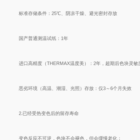
标准存储条件：25℃、阴凉干燥、避光密封存放
国产普通测温试纸：1年
进口高精度（THERMAX温度美）：2年，超期后色块灵
恶劣环境（高温、潮湿、光照）存放：仅3～6个月失效
2.已经受热变色后的留存寿命
变色反应不可逆，色块不会褪色，但会缓慢老化：