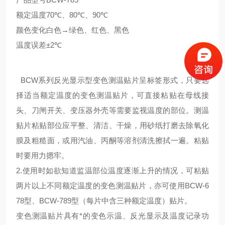
额定温度
70℃、80℃、90℃
颜色变化
白色→绿色、红色、黑色
温度误差
±2℃
BCW系列反光显示型变色测温贴片呈标签形式，只要选
择适当额定温度的变色测温贴片，可直接粘
贴在母线接
头、刀闸开关、变压器外壳等需要监视温度的部位。测温
贴片粘贴部位应平整、清洁、干燥，用砂纸打磨去除氧化
膜及粗糙面，或用汽油、丙酮等溶剂清洗擦拭一遍。粘贴
时要用力摁牢。
2.使用时如欲知道监温部位温度逐渐上升的情况，可粘贴
两片以上不同额定温度的变色测温贴片，亦可使用BCW-6
78型、BCW-789型（每片中含三种额定温度）贴片。
变色测温贴片具有*的变色示温、反光显示及温度记录功