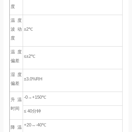
度
温度
波动
±2℃
度
温度
≤±2℃
偏差
湿度
±3.0%RH
偏差
-0→+150℃
升温
时间
≤ 40
分钟
+20→-40℃
降温