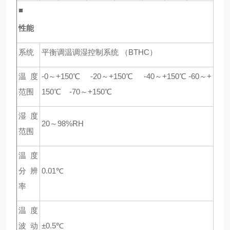
■
性能
系统
平衡调温调湿控制系统 （BTHC）
温度
-0
～+150℃
-20
～+150℃
-40
～+150℃ -60～+
范围
150℃
-70
～+150℃
湿度
20
～98%RH
范围
温度
分辨
0.01℃
率
温度
波动
±0.5℃