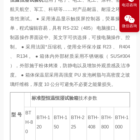
电话咨询
航天航空、军工、科研等……对产品耐温、耐湿之环境可
靠性测试。 ● 采用液晶显示触摸屏控制器，荧幕操作简
微信咨询
单，程式编辑容易，具有 RS-232（485） 电脑接口。 ● 控
制器操作界面设中、英文字可供选择，可接电脑操作、控
制。 ● 采用法国*压缩机，使用全环保冷媒 R23 、 R404
、 R134 。 ● 箱体内外部材质采用不锈钢板（ SUS#304
），外部施于粉体烤漆，防静电以及增加外观质感及洁净
度。 ● 箱体保温层采用高强度 PU 发泡树脂与高密度之玻
璃纤维棉，厚度 10 公分可避免不必要之能量损失。
标准型恒温恒湿试验箱
技术参数
BT
型 号
BTH-1
BTH-1
BTH-2
BTH-
BTH-
BTH-1
H-8
20
50
25
408
800
000
0