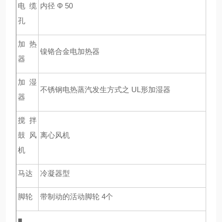
电缆
内径 Φ 50
孔
加热
镍铬合金电加热器
器
加湿
不锈钢电热蒸汽发生方式之 UL形加湿器
器
搅拌
鼓风
离心风机
机
马达
冷凝器型
脚轮
带制动的活动脚轮 4个
■