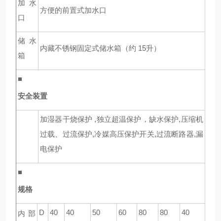
加水
方便的前置式加水口
口
储水
内藏不锈钢固定式储水箱（约 15升）
箱
■
安全装置
加湿器干烧保护 ,独立超温保护，缺水保护,压缩机
过载、过流保护,冷媒高压保护开关,过流断路器,漏
电保护
■
规格
D
40
40
50
60
80
80
40
内部