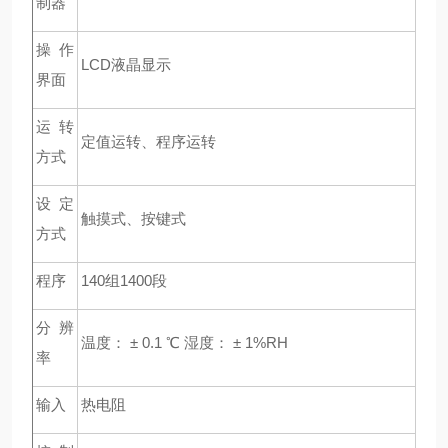
制器
操作
LCD
液晶显示
界面
运转
定值运转、程序运转
方式
设定
触摸式、按键式
方式
程序
140
组1400段
分辨
温度： ± 0.1 ℃ 湿度： ± 1%RH
率
输入
热电阻