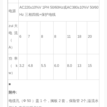
AC220±10%V 1PH 50/60Hz
或AC380±10%V 50/60
电源
Hz 三相四线+保护地线
zui大
电流
6
7
8
8
11
18
20
（
A）
功率
（k
3.2
4.8
5.5
6.0
8.0
13
15
w）
■
附件:
电缆孔（Φ 50 ）盖 1 个，搁板 2 套，保险管 2个,溢流水