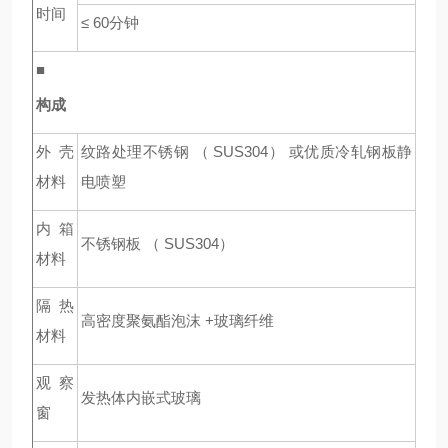
时间
≤ 60
分钟
■
构成
外壳
纹路处理不锈钢 （ SUS304） 或优质冷轧钢板静
材料
电喷塑
内箱
不锈钢板 （ SUS304）
材料
隔热
高密度聚氨酯泡沫 +玻璃纤维
材料
观察
发热体内嵌式玻璃
窗