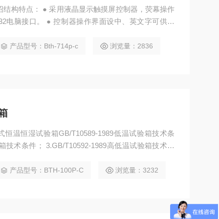
绍结构特点： ● 采用液晶显示触摸屏控制器，荧幕操作
32电脑接口。 ● 控制器操作界面设中、英文字可供选
法国*压缩机，使用全环保冷媒R134a、R404a、R2
板（SUS#304），外部施于粉体烤漆，防静电以及增加
产品型号：Bth-714p-c
浏览量：2836
层采用高强度
箱
温恒湿试验箱GB/T10589-1989低温试验箱技术条
试验箱技术条件； 3.GB/T10592-1989高低温试验箱技术条
Ab ； 5.GB2423.3-93（IEC68-2-3）恒定湿热试验Ca
产品型号：BTH-100P-C
浏览量：3232