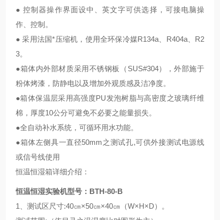
●
控制器操作界面设中、英文字可供选择，可接电脑操
作、控制。
●
采用法国*压缩机，使用全环保冷媒
R134a
、
R404a
、
R2
3
。
●
箱体内外部材质采用不锈钢板
（SUS#304）
，外部施于
粉体烤漆，防静电以及增加外观质感及洁净度。
●
箱体保温层采用高强度
PU
发泡树脂与高密度之玻璃纤维
棉，厚度
10
公分可避免不必要之能量损失。
●
全自动补水系统，可循环用水功能。
●
箱体左侧具一直径
50mm
之测试孔
,
可供外接测试电源线
或信号线使用
恒温恒湿箱详细介绍：
恒温恒湿实验机型号：BTH-80-B
1
、测试区尺寸
:40
㎝
×50
㎝
×40
㎝
（W×H×D）
。