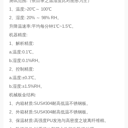
测试范围
:（
依目录之温湿度比对图形为主
）
1
、温度
:-20
℃
～
100
℃
2
、湿度
: 20%
～
98% RH
。
升降温速率
:
平均每分钟
1
℃
~1.5
℃
。
机器精度
:
1
、解析精度
:
a.
温度
:0.1
℃
。
b.
湿度
:0.1%RH
。
2
、控制精度
:
a.
温度
:±0.3
℃
。
b.
湿度
:±1.5%RH
。
机械板金结构
:
1
、内箱材质
:SUS#304
耐高低温不锈钢板。
2
、外箱材质
:SUS#304
耐高低温不锈钢板。
3
、保温材质
:
高强度
PU
发泡与高密度之玻离纤维棉。