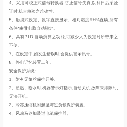
4
、采用可校正式信号转换器
,
防止信号失真
,
以利日后采验
证时
,
机台校验之准确性。
5
、触摸式设定、数字直接显示、相对湿度
RH%
直读
,
所有
条件*由微电脑自动锁定。
6
、具有
P.I.D.
自动演算之功能
,
可减少人为设定时所带来之
不便。
7
、在设定中
,
如发生错误时
,
会提供警示讯号。
8
、停电记忆装置二年。
安全保护系统
:
1
、附有无熔丝保护开关。
2
、超温、断水时
,
机器警示灯指示
,
自动关机
,
故障未排除时
,
无法开机。
3
、冷冻压缩机附超温与过负载保护装置。
4
、风扇马达加装过电流保护器。