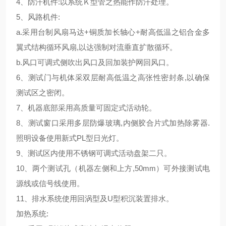
4
、防汗机件
:
以系统Ｋ型管之热能作防汗处理。
5
、风路机件
:
a.
采用台制风扇马达
+
铜质加长轴心
+
耐高低温之铝合金多
翼式结构循环风扇
,
以达强制对流垂直扩散循环。
b.
风口可调式侧吹出风口及回加装护网回风口。
6
、测试门与机体采双层耐高低温之高张性密封条
,
以确保
测试区之密闭。
7
、机器底部采用高质量可固定式活动轮。
8
、测试窗口采用多层防爆玻璃
,
内侧胶合片式加热除雾器
.
照明设备使用新式
PL
型日光灯。
9
、测试区内使用不锈钢可调式活动盘架二只。
10
、两个测试孔
（
机器左侧和上方
,50mm）
可外接测试电
源线或信号线使用。
11
、排水系统使用回涡型及
U
型积沉装置排水。
加热系统
: