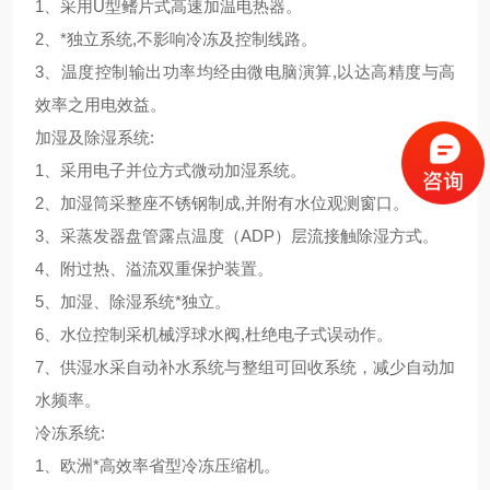
1
、采用
U
型鳍片式高速加温电热器。
2
、*独立系统
,
不影响冷冻及控制线路。
3
、温度控制输出功率均经由微电脑演算
,
以达高精度与高
效率之用电效益。
加湿及除湿系统
:
1
、采用电子并位方式微动加湿系统。
2
、加湿筒采整座不锈钢制成
,
并附有水位观测窗口。
3
、采蒸发器盘管露点温度
（ADP）
层流接触除湿方式。
4
、附过热、溢流双重保护装置。
5
、加湿、除湿系统*独立。
6
、水位控制采机械浮球水阀
,
杜绝电子式误动作。
7
、供湿水采自动补水系统与整组可回收系统，减少自动加
水频率。
冷冻系统
:
1
、欧洲*高效率省型冷冻压缩机。