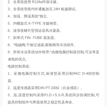
2
、全系统使用
R134a
环保冷媒。
3
、全系统管路均作通氮加压
24H
检漏测试。
4
、加温、降温系统*独立。
5
、内螺旋式
K-TYPE
冷媒铜管。
6
、波浪状鳍片型强迫送风冷凝器。
7
、斜率式
FIN -TUBE
蒸发器。
8
、*电磁阀
;
干燥过滤器
;
膨胀阀等冷冻组件。
9
、所有冷冻系统动作程序
,
*由微电脑控制器控制
,
可达率及
省电的优点。
电路控制系统
:
1
、采微电脑控制方式
,
标准型采用日制
RKC D-400
控制
器。
2
、温度传感器采用
DIN PT-100Ω（
白金感应
）
。
3
、温
,
湿度控制均采用
P.I.D.+S.S.R.
系统同步协调控制
,
可
提高控制组件与界面使用之稳定性及寿命。