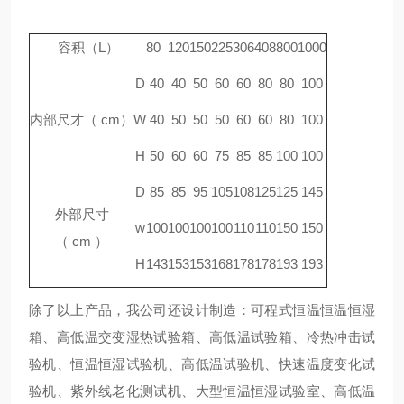
容积（L）
80
120
150
225
306
408
800
1000
D
40
40
50
60
60
80
80
100
内部尺才（ cm）
W
40
50
50
50
60
60
80
100
H
50
60
60
75
85
85
100
100
D
85
85
95
105
108
125
125
145
外部尺寸
w
100
100
100
100
110
110
150
150
（ cm ）
H
143
153
153
168
178
178
193
193
除了以上产品，我公司还设计制造：
可程式恒温恒温恒湿
箱、高低温交变湿热试验箱、高低温试验箱、冷热冲击试
验机、恒温恒湿试验机、高低温试验
机、快速温度变化试
验机、紫外线老化测试机、大型恒温恒湿试验室、高低温