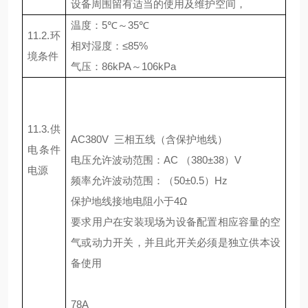
设备周围留有适当的使用及维护空间，
温度：
5
℃～
35
℃
11.2.
环
相对湿度：≤
85%
境条件
气压：
86kPA
～
106kPa
11.3.
供
AC380V
三相五线（含保护地线）
电条件
电压允许波动范围：
AC
（
380
±
38
）
V
电源
频率允许波动范围：（
50
±
0.5
）
Hz
保护地线接地电阻小于
4
Ω
要求用户在安装现场为设备配置相应容量的空
气或动力开关，并且此开关必须是独立供本设
备使用
78A