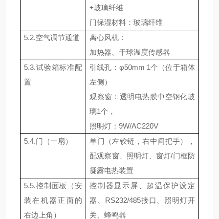
+
玻璃纤维
门保湿材料：玻璃纤维
5.2.
空气调节通道
离心风机：
加热器、干球温度传感器
5.3.
试验箱标准配
引线孔：φ
50mm
1
个（位于箱体
置
左侧）
观察窗：透明电热膜中空钢化玻
璃
1
个，
照明灯：
9W/AC220V
5.4.
门（一扇）
单门（左铰链，右中间把手），
配观察窗、照明灯、窗灯
/
门框防
凝露电热装置
5.5.
控制面板（安
控制器显示屏、超温保护设定
装在机器正面的
器、
RS232/485
接口、照明灯开
右边上角）
关、蜂鸣器