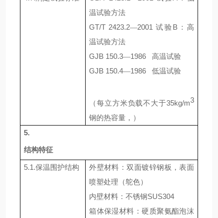
温试验方法
GT/T 2423.2
2001
试验
B
：高
—
温试验方法
GJB 150.3
1986
高温试验
—
GJB 150.4
1986
低温试验
—
3
（每立方米负载不大于
35kg
/
m
钢的热容量，）
5.
结构特征
5.1.
保温围护结构
外壁材料：双面镀锌钢板，表面
喷塑处理（鸵色）
内壁材料：不锈钢
SUS304
箱体保湿材料：硬质聚氨酯泡沫