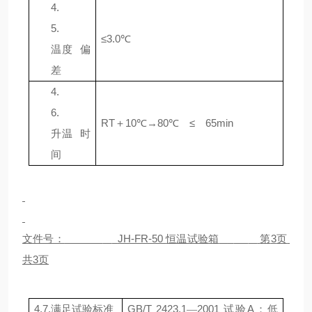
4.
5.
≤
3
.0
℃
温度
偏
差
4.
6.
RT
＋
10
℃
→
8
0
℃
≤
65min
升温
时
间
文件号：
JH-FR-50
恒温试验箱
第
3
页
共
3
页
4.7.
满足试验标准
GB/T 2423.1
2001
试验
A
：低
—