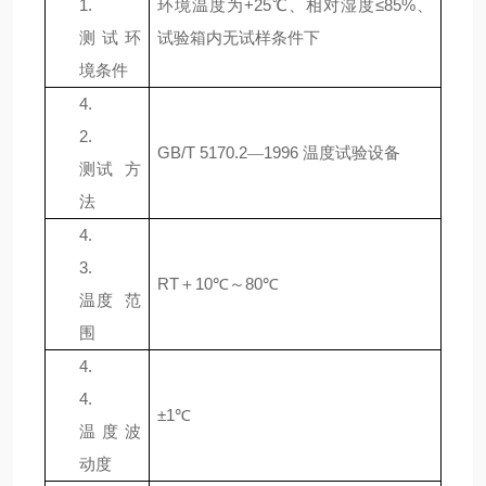
1.
环境温度为
+
25
℃
、相对湿度≤85%
、
测试环
试验箱内无试样条件下
境条件
4.
2.
GB/T 5170.2
1996
温度试验设备
—
测试
方
法
4.
3.
RT
＋
10
℃
～
8
0
℃
温度
范
围
4.
4.
±
1
℃
温度波
动度