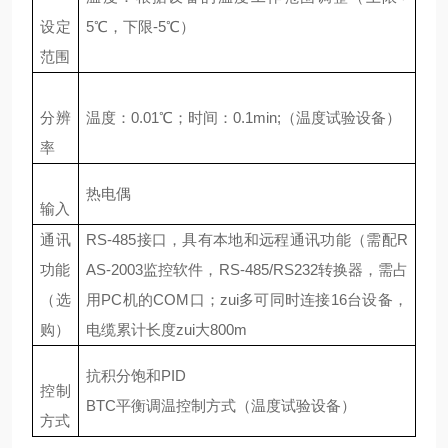
设定
5
℃
，下限
-5
℃
）
范围
分辨
温度：
0.01
℃
；时间：
0.1min;
（温度试验设备）
率
热电偶
输入
通讯
RS-485
接口，具有本地和远程通讯功能（需配
R
功能
AS-2003
监控软件，
RS-485/RS232
转换器，需占
（选
用
PC
机的
COM
口；zui多可同时连接
16
台设备，
购）
电缆累计长度zui大
800m
抗积分饱和
PID
控制
BTC
平衡调温控制方式（温度试验设备）
方式