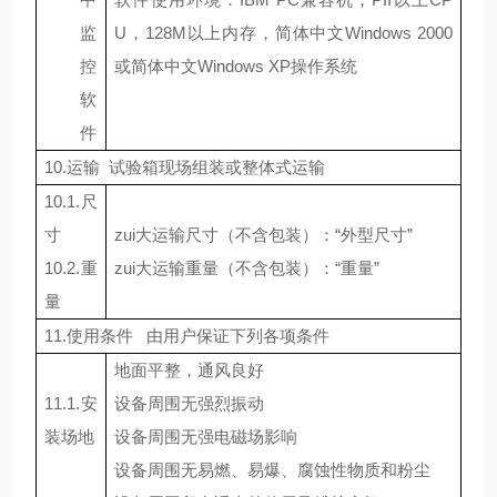
监
U
，
128M
以上内存，简体中文
Windows 2000
控
或简体中文
Windows XP
操作系统
软
件
10.
运输
试验箱现场组装或整体式运输
10.1.
尺
寸
zui大运输尺寸（不含包装）：“外型尺寸”
10.2.
重
zui大运输重量（不含包装）：“重量”
量
11.
使用条件
由用户保证下列各项条件
地面平整，通风良好
11.1.
安
设备周围无强烈振动
装场地
设备周围无强电磁场影响
设备周围无易燃、易爆、腐蚀性物质和粉尘