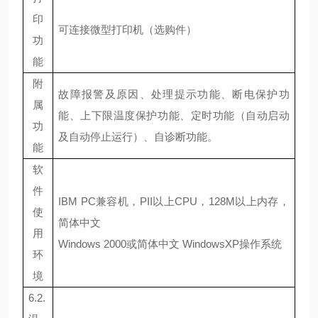
印
可连接微型打印机（选购件）
功
能
附
故障报警及原因、处理提示功能、断电保护功
属
能、上下限温度保护功能、定时功能（自动启动
功
及自动停止运行）、自诊断功能。
能
软
件
IBM PC
兼容机，
PII
以上
CPU
，
128M
以上内存，
使
简体中文
用
Windows 2000
或简体中文
WindowsXP
操作系统
环
境
6.2.