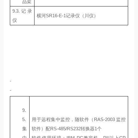
品架
9.3.
记录
横河
SR16-E-1
记录仪（川仪）
仪
9.
5.
用于远程集中监控，随软件（
RAS-2003
监控
集
软件）配
RS-485/RS232
转换器
1
个
中
软件使用环境：
IBM PC
兼容机，
PII
以上
CP