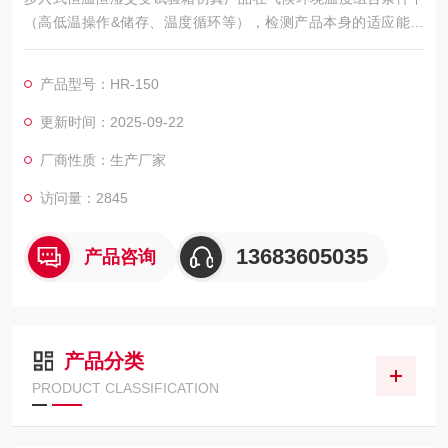
（高低温操作&储存、温度循环等），检测产品本身的适应能力
与特征是否改变。需符合性规范之要求（IEC、JIS、GB、MI
L……）以达到间量测程序*性（含测试步骤、条件、方法）避免
产品型号：HR-150
认知不同，并缩小量测不确定的因素范围发生
更新时间：2025-09-22
厂商性质：生产厂家
访问量：2845
13683605035
产品咨询
产品分类
PRODUCT CLASSIFICATION