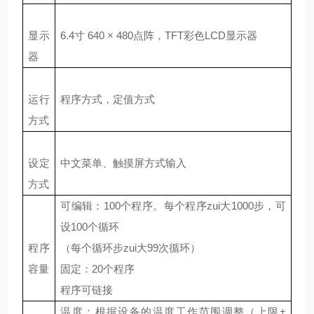
显示
6.4
寸
640
×
480
点阵，
TFT
彩色
LCD
显示器
器
运行
程序方式，定值方式
方式
设定
中文菜单、触摸屏方式输入
方式
可编辑：
100
个程序。每个程序zui大
1000
步，可
设
100
个循环
程序
（每个循环步zui大
99
次循环）
容量
固定：
20
个程序
程序可链接
温度：根据设备的温度工作范围调整（上限
+