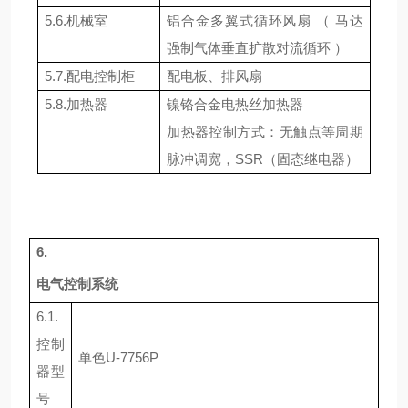
5.6.
机械室
铝合金多翼式循环风扇
（
马达
强制气体垂直扩散对流循环
）
5.7.
配电控制柜
配电板、排风扇
5.8.
加热器
镍铬合金电热丝加热器
加热器控制方式：无触点等周期
脉冲调宽，
SSR
（固态继电器）
6.
电气控制系统
6.1.
控制
单色
U-7756P
器型
号