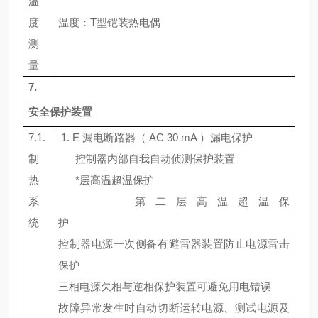
温
度
温度：
T
型铠装热电偶
测
量
7.
安全保护装置
7.1.
1. E
漏电断路器
（ AC 30 mA ）
漏电保护
制
控制器内部自我自动侦测保护装置
热
*层高温超温保护
系
第二层高温超温保
统
护
控制器电源一次侧备有避雷器装置防止电源雷击
保护
三相电源欠相与逆相保护装置可避免用电错误
故障异常发生时自动切断运转电源、测试电源及