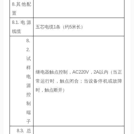
8.
其他配
置
8.1.
电源
五芯电缆
1
条（约
5
米
长）
线缆
8.
2.
试
样
继电器触点控制，
AC220V
，
2A
以内（当正
电
常运行时，触点闭合；当设备停机或故障
源
时，触点断开）
控
制
端
子
8.3.
总