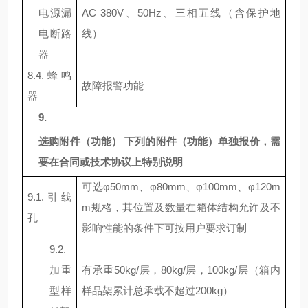
电源漏
AC 380V
、
50Hz
、三相五线（含保护地
电断路
线）
器
8.4.
蜂鸣
故障报警功能
器
9.
选购附件（功能） 下列的附件（功能）单独报价，需
要在合同或技术协议上特别说明
可选φ
50mm
、φ
80mm
、φ
100mm
、φ
120m
9.1.
引线
m
规格，其位置及数量在箱体结构允许及不
孔
影响性能的条件下可按用户要求订制
9.2.
加重
有承重
50kg
/
层，
80kg
/
层，
100kg
/
层（箱内
型样
样品架累计总承载不超过
200kg
）