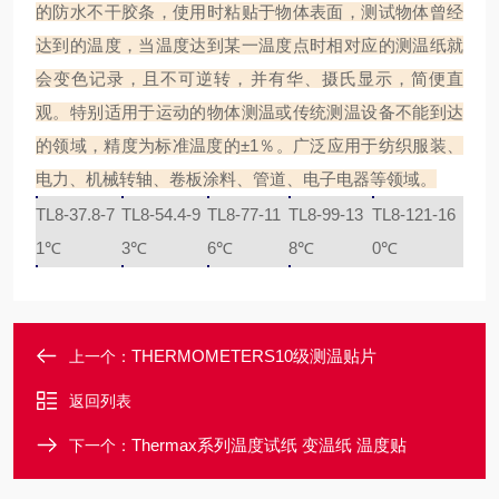
的防水不干胶条，使用时粘贴于物体表面，测试物体曾经
达到的温度，当温度达到某一温度点时相对应的测温纸就
会变色记录，且不可逆转，并有华、摄氏显示，简便直
观。特别适用于运动的物体测温或传统测温设备不能到达
的领域，精度为标准温度的
±1
％。广泛应用于纺织服装、
电力、机械转轴、卷板涂料、管道、电子电器等领域。
TL8-37.8-7
TL8-54.4-9
TL8-77-11
TL8-99-13
TL8-121-16
1℃
3℃
6℃
8℃
0℃
THERMOMETERS10级测温贴片
上一个：
返回列表
Thermax系列温度试纸 变温纸 温度贴
下一个：