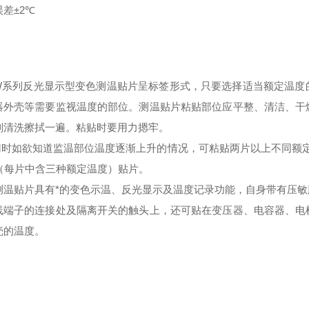
误差
±2℃
W系列反光显示型变色测温贴片呈标签形式，只要选择适当额定温度
器外壳等需要监视温度的部位。测温贴片粘贴部位应平整、清洁、干
剂清洗擦拭一遍。粘贴时要用力摁牢。
使用时如欲知道监温部位温度逐渐上升的情况，可粘贴两片以上不同额定温
型（每片中含三种额定温度）贴片。
测温贴片具有*的变色示温、反光显示及温度记录功能，自身带有压
线端子的连接处及隔离开关的触头上，还可贴在变压器、电容器、电
壳的温度。