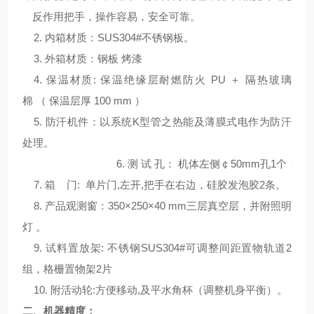
反作用把手，操作容易，安全可靠。
2. 内箱材质：SUS304#不锈钢板。
3. 外箱材质：钢板 烤漆
4. 保温材质: 保温绝缘层耐燃防火
PU
＋
隔热玻璃
棉
（
保温层厚
100
m
m ）
5. 防汗机件：以系统K型管之热能及薄膜式电作为防汗
处理。
6. 测 试 孔： 机体左侧￠50mm孔1个，塞
7. 箱 门: 单片门,左开,把手在右边，硅胶发泡胶2条。
8. 产品观测窗：350×250×40 mm三层真空层，并附照明
灯 。
9. 试料置放架: 不锈钢SUS304#可调整间距置物轨道2
组，格栅置物架2片
10. 附活动轮:方便移动,及平水角杯（调整机身平衡）。
二、机器精度：