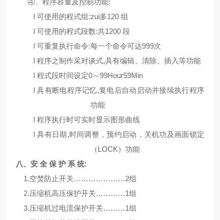
④、
程序容量及控制功能:
l
可使用的程式组
:zui
多
1
2
0
组
l
可使用的程式段数
:共1
2
00
段
l
可重复执行命令
:每一个命令可达999次
l
程序之制作采对谈式
,具有编辑、清除、插入等功能
l
程式段
时间设定0～99Hour59Min
l
具有断电程序记忆
,复电后自动启动并接续执行程序
功能
l
程序执行时可实时显示图形曲线
l
具有日期
,时间调整，预约启动，关机功及画面锁定
（LOCK）功能
八、安
全
保
护
系
统
:
1.空焚防止开关…………………2组
2.压缩机高压保护开关…………1组
3.压缩机过电流保护开关………1组