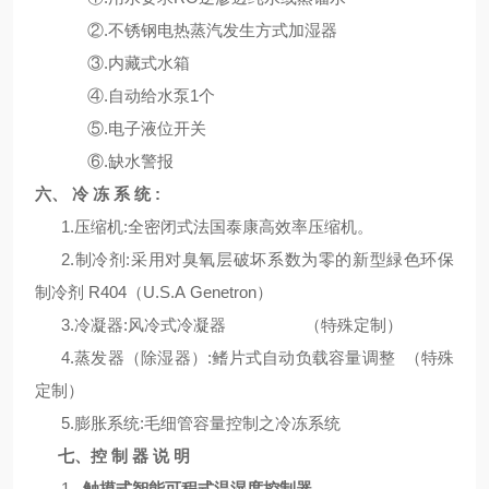
②.不
锈钢电热
蒸汽
发
生方式加
湿
器
③.
内
藏式水箱
④.自
动给
水
泵
1
个
⑤.
电
子液位
开关
⑥.缺水警
报
六、
冷
冻
系
统
:
1.压缩机:全密闭式法国泰康高效率压缩机。
2.制冷剂:采用对臭氧层破坏系数为零的新型緑色环保
制冷剂 R404（U.S.A Genetron）
3.冷凝器:风冷式冷凝器 （特殊定制）
4.蒸发器（除湿器）:鳍片式自动负载容量调整 （特殊
定制）
5.膨胀系统:毛细管容量控制之冷冻系统
七、控
制
器
说
明
1
.
触
摸式智能可程式
温湿
度控制器