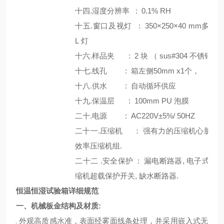
十四.湿度分辨率
: 0.1% RH
十五.窗口及视灯
:
350×250×40 mm多
L
灯
十六.样品夹
: 2
块
（ sus#304
不锈钢
）
十七.线孔
:
箱左侧5
0mm x
1个，
十八.供水
:
自动循环供应
十九.保温层
: 100mm PU
泡膜
二十.电源
: AC
22
0V
±
5%/ 50HZ
二十一.压缩机 ：
强有力的压缩机心脏
-
法
效率压缩机组
.
二十二
.安全保护
:
漏电断
路器
,
电子式高
缩机超载保护开关
,
缺水断路器
.
恒温恒湿试验箱详细规范
一、机械板金结构及材质:
1. 外观高质感水准，表面经雾面线条处理，并采用嵌入式无