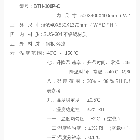
一．型号：
BTH-100P-C
二．内
尺
寸
:
500
X
400
X
40
0
mm
（ W * D 
三．外
尺
寸
:
约940
X93
0
X
137
0
mm
（ W * D * H ）
四．内 材
质
: SUS-304
不锈钢材质
五．外 材 质 ：
钢板 烤漆
六．温
度
范
围
:
-40℃
～
1
5
0
℃
七
．升降温 速率： 升温时间: 常温→150℃ 
降温时间: 常温→-40℃ 约60分
八．湿
度
范
围
:
2
0%
～
98 % RH
以目录
表参考
九．温度稳定度
:
±
0.
5℃
十．湿度稳定性
:
±
2% RH
十一．温度均匀度
:
±2℃
（
空载
）
十二.湿度均匀度
:
±
3% RH （
空载中心点
十三.温度分辨率
: 0.
1
℃