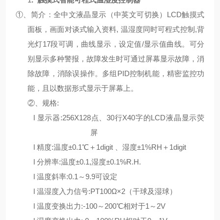
①、简介：全中文液晶显示（中英文可切换）LCD触摸式
面板，画面对谈式输入资料
, 温湿度同时可程式控
制,背
光灯17段可调，曲线显示，设定值/显示值曲线。可分
别显示多种警报，故障发生时可通过屏幕显示故障，消
除故障，消除误操作。多组PID控制机能，精密监控功
能，且以数据形式显示于屏幕上。
②、
规格:
l
显示器:256X128点
、
30行X40字的LCD液晶显示荧
屏
l
精度
:温度±0.
1
℃＋1digit 、湿度±1%RH＋1digit
l
分辨率
:温度±0.1,湿度±0.1%R.H.
l
温度斜率
:0.1～9.9可设定
l
温湿度入力信号:
P
T
100Ω×2（干球及湿球）
l
温度变换出力
:
-100
～
200
℃
相对于1
～
2V