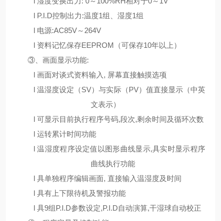
l
湿度变换出力
:
0
～
100%RH相对于0
～
1V
l
P.I.D控制
出力:温度1组
、
湿度1组
l
电源:AC85V
～
264V
l
资料记忆保存EEPROM（可保存10年以上）
③、
画面显示功能:
l
画面对谈式资料输入
, 屏幕直接触摸选项
l
温湿度设定（
SV）与实际（PV）值直接显示（中英
文表示）
l
可显示目前执行程序号码
,段次,剩余时间及循环次数
l
运转累计时间功能
l
温湿度程序设定值以图形曲线显示
,具实时显示程序
曲线执行功能
l
具单独程序编辑画面
, 直接输入温湿度及时间
l
具有上下限待机及警报功能
l
具9
组P.I.D参数设定
,
P.I.D自动演算,干湿球自动校正