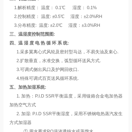
1.解析精度： 温度： 0.1℃ 湿度： 0.1%
2.控制精度： 温度: ±0.5℃ 湿度：±2.0%RH
3.分布精度: 温度: ±2.0℃ 湿度：±3.0%RH
三、温湿度控制范围图:
四、温
湿
度
电
热
循
环
系
统
:
1.采多翼离心式风轮及密封型马达，不易失油及束心.
2.扩散垂直，水准交换，弧型循环送风方式.
3.可调式侧出风口及护网回收口.
4.特殊可调式百页送风循环系统.
五、加
热
加
湿
系
统
:
1. 加
热
：P.I.D SSR平衡温度，采用镍鉻合金电加热器
加
热
空
气
方式
2. 加
湿
:
P.I.D SSR平衡湿度，
采用不锈钢
电热
蒸汽
发
生
方式加
湿
器
①.用水要求RO逆渗透
纯
水或蒸
馏
水