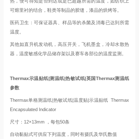
热，便可得知是否到达或是已超越所需的温度，如纺织上
可熔里衬的结合，鞋类等制品的胶缝，漆品的烘烤等。
医药卫生：可保证器具、样品等的杀菌及消毒已达到所需
温度。
其他如直升机发动机，高压开关，飞机墨盒，冷却水散热
器，温度敏感化学品储存架以及赛车各部位的温度监测。
Thermax示温贴纸|
测温纸|
热敏试纸|
英国Thermax
测温纸
参数
Thermax单格测温纸|热敏试纸|温度贴|示温贴纸 Thermax
Encapsulated Indicator
尺寸：12×13mm ，每包50条
自动黏贴式可供应下列温度，同时有摄氏及华氏数值