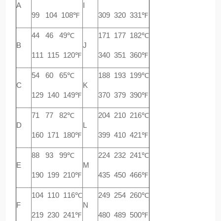
A
I
99 104 108℉
309 320 331℉
44 46 49℃
171 177 182℃
B
J
111 115 120℉
340 351 360℉
54 60 65℃
188 193 199℃
C
K
129 140 149℉
370 379 390℉
71 77 82℃
204 210 216℃
D
L
160 171 180℉
399 410 421℉
88 93 99℃
224 232 241℃
E
M
190 199 210℉
435 450 466℉
104 110 116℃
249 254 260℃
F
N
219 230 241℉
480 489 500℉