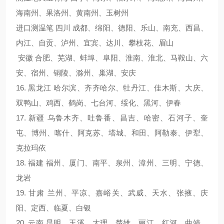
海南州、果洛州、黄南州、玉树州
进口测温笔 四川 成都、绵阳、德阳、乐山、南充、西昌、
内江、自贡、泸州、宜宾、达川、攀枝花、眉山
安徽 合肥、芜湖、蚌埠、阜阳、淮南、淮北、马鞍山、六
安、宿州、铜陵、滁州、巢湖、安庆
16. 黑龙江 哈尔滨、齐齐哈尔、牡丹江、佳木斯、大庆、
双鸭山、鸡西、鹤岗、七台河、绥化、黑河、伊春
17. 新疆 乌鲁木齐、吐鲁番、昌吉、哈密、石河子、奎
屯、博州、喀什、阿克苏、塔城、和田、阿勒泰、伊犁、
克拉玛依
18. 福建 福州、厦门、南平、泉州、漳州、三明、宁德、
龙岩
19. 甘肃 兰州、平凉、嘉峪关、武威、天水、张掖、庆
阳、定西、临夏、白银
20. 云南 昆明、玉溪、大理、楚雄、丽江、红河、曲靖、