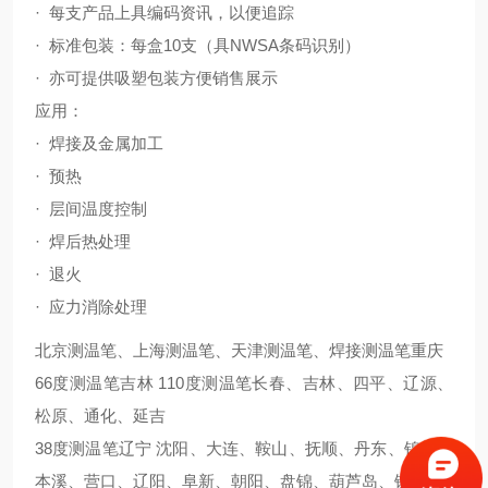
· 每支产品上具编码资讯，以便追踪
· 标准包装：每盒10支（具NWSA条码识别）
· 亦可提供吸塑包装方便销售展示
应用：
· 焊接及金属加工
· 预热
· 层间温度控制
· 焊后热处理
· 退火
· 应力消除处理
北京测温笔、上海测温笔、天津测温笔、焊接测温笔重庆
66度测温笔吉林 110度测温笔长春、吉林、四平、辽源、
松原、通化、延吉
38度测温笔辽宁 沈阳、大连、鞍山、抚顺、丹东、锦州、
本溪、营口、辽阳、阜新、朝阳、盘锦、葫芦岛、铁岭