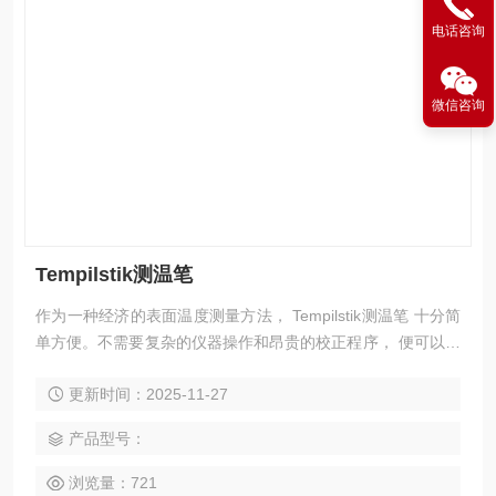
电话咨询
微信咨询
Tempilstik测温笔
作为一种经济的表面温度测量方法， Tempilstik测温笔 十分简
单方便。不需要复杂的仪器操作和昂贵的校正程序， 便可以提
供给你准确的结果。从 38°C 至 1093°C (100°F 至 2000°F)，
更新时间：2025-11-27
有超过 100 种额定温度可供选择。特别的防滑金属笔杆，使用
时更为方便灵活。 Tempilstik测温笔 十分精确，能应付大部份
产品型号：
最关键的工作，并符合 AWS D1.1 和其他焊接规范/规格的预
浏览量：721