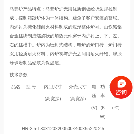
马弗炉
产品特点：
马弗炉
炉壳用优质钢板经折边焊拉制
成，
控制箱跟炉体为一体结构。避免了客户安装的繁琐。
内炉衬为碳化硅耐火材料制成的矩形整体炉衬。由铁铬铝
合金丝绕制成螺旋状的加热元件穿于内炉衬上、下、左、
右的丝槽中。炉内为密封式结构，电炉的炉口砖，炉门砖
采用轻质耐火材料，内炉初与炉壳之间用耐火纤维、膨胀
珍珠岩制品砌筑为保温层。
技术参数
品名
型 号
内胆尺寸
外壳尺寸
电
功
额定温
压
率
度
(高宽深)
(高宽深)
(V)
(K
(℃)
W)
HR-
2.5-1
80×120×200
500
×
400
×
55
220
2.5