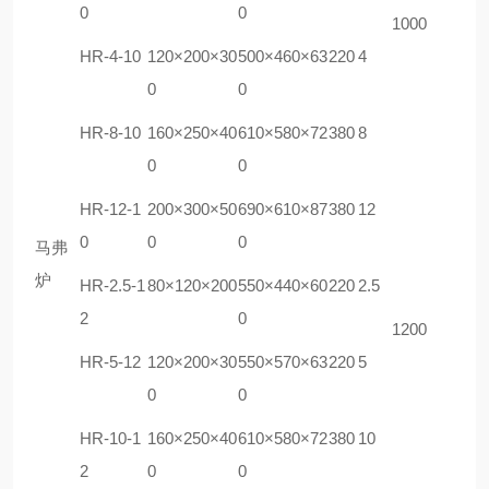
0
0
1000
HR
-4-10
120×200×30
500×460×63
220
4
0
0
HR-
8-10
160×250×40
610×580×72
380
8
0
0
HR
-12-1
200×300×50
690×610×87
380
12
0
0
0
马弗
炉
HR
-2.5-1
80×120×200
550×440×60
220
2.5
2
0
1200
HR
-5-12
120×200×30
550×570×63
220
5
0
0
HR
-10-1
160×250×40
610×580×72
380
10
2
0
0