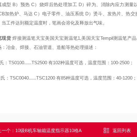
属成型 B）预热 C）烧焊后热处理加工 D）碎为、消除内应力测量
PCB加热炉、马达 C）电子零件、油压系统 D）烫斗、发热片、热
。当工件达到额定温度时，笔画会溶化及释放出气味。
笔现货
焊接测温笔天宝美国天宝测温笔1,美国天宝Tempil测温笔产品名称：
场：冶金、焊接、石油管道、造船等热处理描述：
：TS0100......TS2500 有102种温度可选，温度范围：100-2500；
氏：TSC0040......TSC1200 有85种温度可选，温度范围：40-1200；
上一个：
10级B机车轴箱温度指示器10格A
返回列表