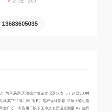
访问量：2973
13683605035
B）简单易用,无须操作复杂之仪器仪表; C）超过100种
）密度高,比其它品牌共耐用; E）笔杆设计新颖,可防止笔心滑
用-用途广泛：可应用于以下工序之表面温度测量 A）烧焊