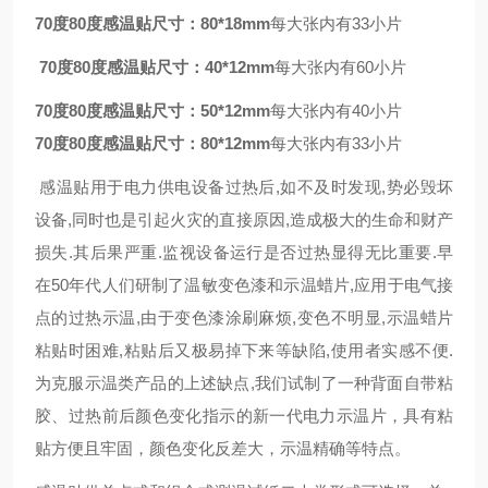
70度80度感温贴
尺寸：80*18mm
每大张内有33小片
70度80度感温贴
尺寸：40*12mm
每大张内有60小片
70度80度感温贴
尺寸：50*12mm
每大张内有40小片
70度80度感温贴
尺寸：80*12mm
每大张内有33小片
感温贴用于电力供电设备过热后,如不及时发现,势必毁坏
设备,同时也是引起火灾的直接原因,造成极大的生命和财产
损失.其后果严重.监视设备运行是否过热显得无比重要.早
在50年代人们研制了温敏变色漆和示温蜡片,应用于电气接
点的过热示温,由于变色漆涂刷麻烦,变色不明显,示温蜡片
粘贴时困难,粘贴后又极易掉下来等缺陷,使用者实感不便.
为克服示温类产品的上述缺点,我们试制了一种背面自带粘
胶、过热前后颜色变化指示的新一代电力示温片，具有粘
贴方便且牢固，颜色变化反差大，示温精确等特点。