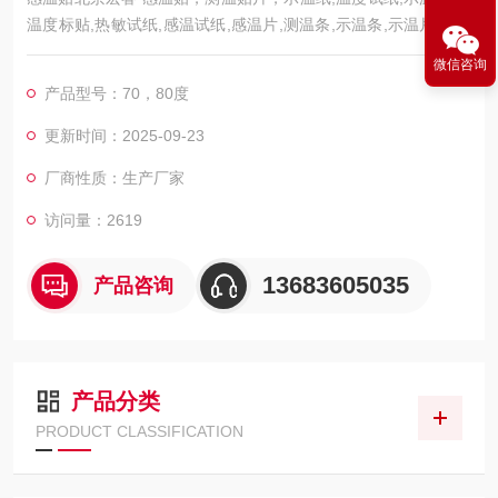
温度标贴,热敏试纸,感温试纸,感温片,测温条,示温条,示温片,变色
示温贴片,测温标签,表面温度签,示温标签单式电力示温片即在一
微信咨询
条示温片中只指示一个温度。当被贴处温度高于变色示温片额定
产品型号：70，80度
变色时，示温片即由原始的白色变成过热一的黑色，此处表示过
热。
更新时间：2025-09-23
厂商性质：生产厂家
访问量：2619
13683605035
产品咨询
产品分类
PRODUCT CLASSIFICATION