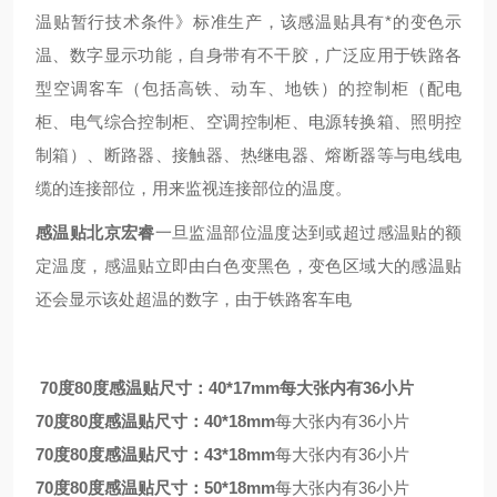
温贴暂行技术条件》标准生产，该感温贴具有*的变色示
温、数字显示功能，自身带有不干胶，广泛应用于铁路各
型空调客车（包括高铁、动车、地铁）的控制柜（配电
柜、电气综合控制柜、空调控制柜、电源转换箱、照明控
制箱）、断路器、接触器、热继电器、熔断器等与电线电
缆的连接部位，用来监视连接部位的温度。
感温贴北京宏睿
一旦监温部位温度达到或超过感温贴的额
定温度，感温贴立即由白色变黑色，变色区域大的感温贴
还会显示该处超温的数字，由于铁路客车电
70度80度感温贴尺寸：40*17mm每大张内有36小片
70度80度感温贴
尺寸：40*18mm
每大张内有36小片
70度80度感温贴
尺寸：43*18mm
每大张内有36小片
70度80度感温贴
尺寸：50*18mm
每大张内有36小片