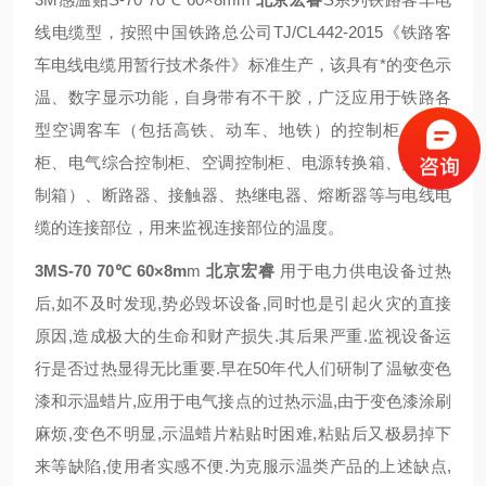
线电缆型，按照中国铁路总公司TJ/CL442-2015《铁路客
车电线电缆用暂行技术条件》标准生产，该具有*的变色示
温、数字显示功能，自身带有不干胶，广泛应用于铁路各
型空调客车（包括高铁、动车、地铁）的控制柜（配电
柜、电气综合控制柜、空调控制柜、电源转换箱、照明控
制箱）、断路器、接触器、热继电器、熔断器等与电线电
缆的连接部位，用来监视连接部位的温度。
3MS-70 70℃ 60×8m
m
北京宏睿
用于电力供电设备过热
后,如不及时发现,势必毁坏设备,同时也是引起火灾的直接
原因,造成极大的生命和财产损失.其后果严重.监视设备运
行是否过热显得无比重要.早在50年代人们研制了温敏变色
漆和示温蜡片,应用于电气接点的过热示温,由于变色漆涂刷
麻烦,变色不明显,示温蜡片粘贴时困难,粘贴后又极易掉下
来等缺陷,使用者实感不便.为克服示温类产品的上述缺点,