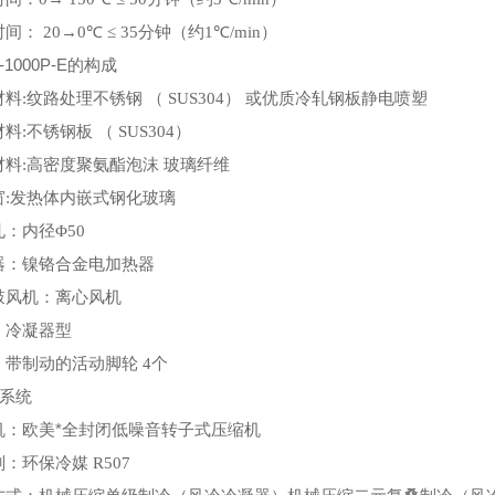
时间：
20→0℃ ≤ 35
分钟（约
1℃/min
）
-1000P-E
的构成
材料
:
纹路处理不锈钢 （
SUS304
） 或优质冷轧钢板静电喷塑
材料
:
不锈钢板 （
SUS304
）
材料
:
高密度聚氨酯泡沫 玻璃纤维
窗
:
发热体内嵌式钢化玻璃
孔：内径
Φ50
器：镍铬合金电加热器
鼓风机：离心风机
：冷凝器型
：带制动的活动脚轮
4
个
冷系统
机：欧美*全封闭低噪音转子式压缩机
剂：环保冷媒
R507