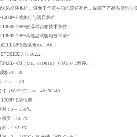
的送风循环系统，避免了气流在箱内流通死角，提高了产品温度均匀
-1000P-E
的执行与满足标准
T10589-1989
低温试验箱技术条件；
T10592-1989
高低温试验箱技术条件；
423.1-89
低温试验
Aa
，
Ab
；
L-STD810D
方法
502.2
；
T2423.4-93
（
MIL-STD810
）方法
507.2
程序
3
；
规格
:HT-80
积（
L
） ：
80
尺寸（
W×H×D
）㎝：
40×50×40
-1000P-E
的性能
范围：
0
～
150℃
波动度：
±0.5℃
偏差：
≤ ±2.0℃
时间：
0→ 150℃ ≤ 50
分钟（约
3℃/min
）