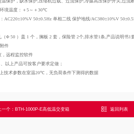
超温保护，缺水保护
,
压缩机过载、过流保护
,
冷媒高压保护开关
,
过流
环境温度：＋
5
～＋
30℃
：
AC220±10%V 50±0.5Hz
单相二线 保护地线
/AC380±10%V 50±0.
件
孔（
Φ 50
）盖
1
个，搁板
2
套，保险管
2
个
,
排水管
1
条
,
产品说明书
1
配附件
仪，远程监控软件
1
、以上产品可按客户要求定做；
上技术参数在室温
20℃
，无负荷条件下测得的数据
上一个：
BTH-1000P-E高低温交变箱
返回列表