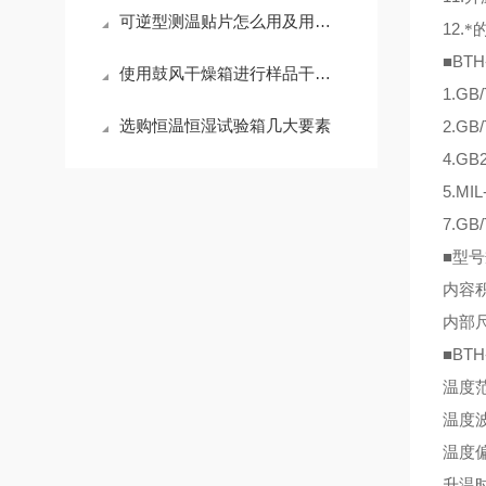
可逆型测温贴片怎么用及用途，赶紧收藏吧
12.
*
■BTH
使用鼓风干燥箱进行样品干燥的标准操作流程
1.GB/
选购恒温恒湿试验箱几大要素
2.GB/
4.GB2
5.MI
7.GB/
■
型号
内容
内部
■BTH
温度
温度
温度
升温