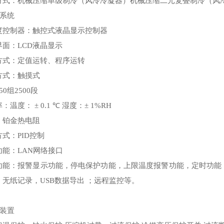
方式：机械压缩单级制冷（风冷冷凝器）机械压缩二元复叠制冷（风
制系统
度控制器：触控式液晶显示控制器
界面：
LCD
液晶显示
方式：定值运转、程序运转
方式：触摸式
 50
组
2500
段
率：温度：
± 0.1 ℃
湿度：
± 1%RH
：铂金热电阻
方式：
PID
控制
功能：
LAN
网络接口
功能：报警显示功能，停电保护功能，上限温度报警功能，定时功能
，无纸记录，
USB
数据导出 ；远程监控等。
全装置