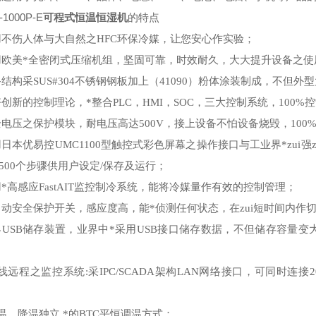
-1000P-E
可程式恒温恒湿机
的特点
用不伤人体与大自然之
HFC
环保冷媒，让您安心作实验；
用欧美*全密闭式压缩机组，坚固可靠，时效耐久，大大提升设备之
备结构采
SUS#304
不锈钢钢板加上（
41090
）粉体涂装制成，不但外型
好创新的控制理论，*整合
PLC
，
HMI
，
SOC
，三大控制系统，
100%
控
全电压之保护模块，耐电压高达
500V
，接上设备不怕设备烧毁，
100
用日本优易控
UMC1100
型触控式彩色屏幕之操作接口与工业界*zui强
500
个步骤供用户设定
/
保存及运行；
*高感应
FastAIT
监控制冷系统，能将冷媒量作有效的控制管理；
自动安全保护开关，感应度高，能*侦测任何状态，在zui短时间内作
界
USB
储存装置，业界中*采用
USB
接口储存数据，不但储存容量变
线远程之监控系统
:
采
IPC/SCADA
架构
LAN
网络接口，可同时连接
2
温、降温独立
,
*的
BTC
平恒调温方式；