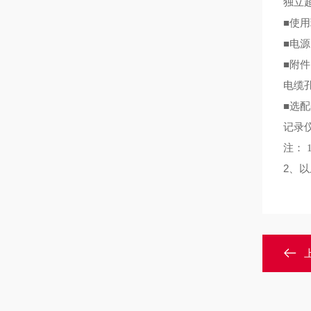
独立
■
使用
■
电源
■
附
电缆
■
选
记录
注：
2
、以