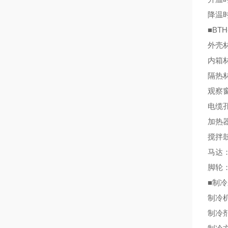
降温
■BTH
外壳
内箱
隔热
观察
电缆
加热
搅拌
马达
脚轮
■
制
制冷
制冷