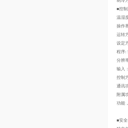
制冷
■
控
温湿
操作
运转
设定
程序
:
分辨
输入
控制
通讯
附属
功能
■
安