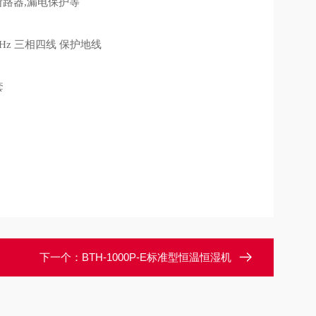
断路器
,
漏电保护等
5Hz
三相四线 保护地线
套
下一个：
BTH-1000P-E标准型恒温恒湿机