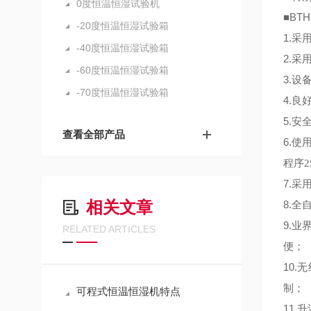
0度恒温恒湿试验机
■BTH
-20度恒温恒湿试验箱
1.
采
-40度恒温恒湿试验箱
2.
采
-60度恒温恒湿试验箱
3.
设
-70度恒温恒湿试验箱
4.
良
5.
安
查看全部产品
6.
使
程序
2
7.
采用
相关文章
8.
全
9.
业
RELATED ARTICLES
便；
10.
无
制；
可程式恒温恒湿机特点
11.
升