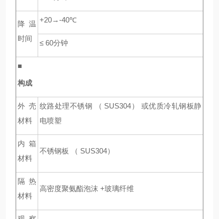
+20→-40℃
降温
时间
≤ 60
分钟
■
构成
外壳
纹路处理不锈钢 （ SUS304） 或优质冷轧钢板静
材料
电喷塑
内箱
不锈钢板 （ SUS304）
材料
隔热
高密度聚氨酯泡沫 +玻璃纤维
材料
观察