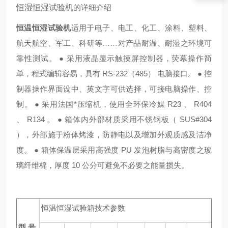
恒湿恒湿试验机
的详细介绍
恒温恒湿试验机
适用于电子、电工、化工、涂料、塑料、
航天航空、军工、科研等……对产品耐温、耐湿之环境可
靠性测试。 ● 采用液晶显示触摸屏控制器，荧幕操作简
单，程式编辑容易，具有 RS-232（485） 电脑接口。 ● 控
制器操作界面设中、英文字可供选择，可接电脑操作、控
制。 ● 采用法国*压缩机，使用全环保冷媒 R23 、 R404
、 R134 。 ● 箱体内外部材质采用不锈钢板（ SUS#304
），外部施于粉体烤漆，防静电以及增加外观质感及洁净
度。 ● 箱体保温层采用高强度 PU 发泡树脂与高密度之玻
璃纤维棉，厚度 10 公分可避免不必要之能量损失。
恒温恒湿试验箱技术参数
型 号