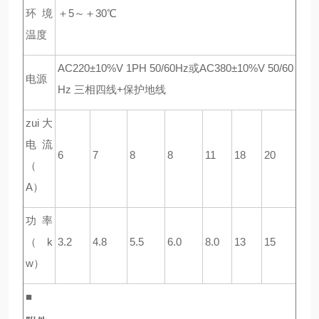
环境
＋5～＋30℃
温度
AC220±10%V 1PH 50/60Hz
或AC380±10%V 50/60
电源
Hz 三相四线+保护地线
zui大
电流
6
7
8
8
11
18
20
（
A）
功率
（k
3.2
4.8
5.5
6.0
8.0
13
15
w）
■