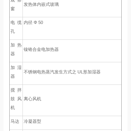
发热体内嵌式玻璃
窗
电缆
内径 Φ 50
孔
加热
镍铬合金电加热器
器
加湿
不锈钢电热蒸汽发生方式之 UL形加湿器
器
搅拌
鼓风
离心风机
机
马达
冷凝器型