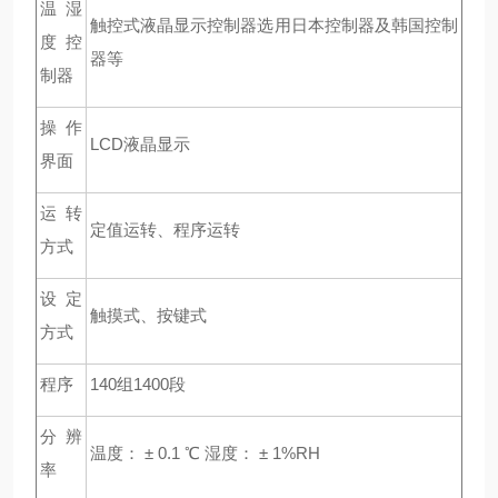
温湿
触控式液晶显示控制器选用日本控制器及韩国控制
度控
器等
制器
操作
LCD
液晶显示
界面
运转
定值运转、程序运转
方式
设定
触摸式、按键式
方式
程序
140
组1400段
分辨
温度： ± 0.1 ℃ 湿度： ± 1%RH
率