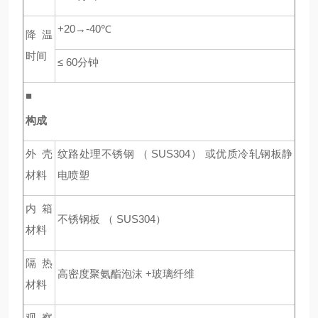
+20→-40℃
降温
时间
≤ 60
分钟
■
构成
外壳
纹路处理不锈钢 （ SUS304） 或优质冷轧钢板静
材料
电喷塑
内箱
不锈钢板 （ SUS304）
材料
隔热
高密度聚氨酯泡沫 +玻璃纤维
材料
观察