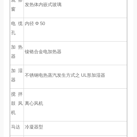
发热体内嵌式玻璃
窗
电缆
内径 Φ 50
孔
加热
镍铬合金电加热器
器
加湿
不锈钢电热蒸汽发生方式之 UL形加湿器
器
搅拌
鼓风
离心风机
机
马达
冷凝器型