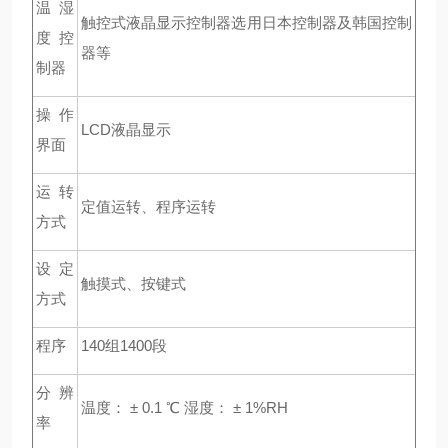
温湿
触控式液晶显示控制器选用日本控制器及韩国控制
度控
器等
制器
操作
LCD
液晶显示
界面
运转
定值运转、程序运转
方式
设定
触摸式、按键式
方式
程序
140
组1400段
分辨
温度： ± 0.1 ℃ 湿度： ± 1%RH
率