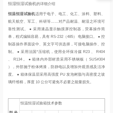
恒湿恒湿试验机
的详细介绍
恒温恒湿试验机
适用于电子、电工、化工、涂料、塑料、
航天航空、军工、科研等……对产品耐温、耐湿之环境可
靠性测试。 ● 采用液晶显示触摸屏控制器，荧幕操作简
单，程式编辑容易，具有 RS-232（485） 电脑接口。 ● 控
制器操作界面设中、英文字可供选择，可接电脑操作、控
制。 ● 采用法国*压缩机，使用全环保冷媒 R23 、 R404
、 R134 。 ● 箱体内外部材质采用不锈钢板（ SUS#304
），外部施于粉体烤漆，防静电以及增加外观质感及洁净
度。 ● 箱体保温层采用高强度 PU 发泡树脂与高密度之玻
璃纤维棉，厚度 10 公分可避免不必要之能量损失。
恒温恒湿试验箱技术参数
型 号