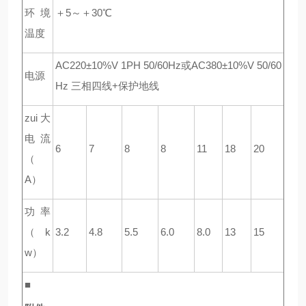
环境
＋5～＋30℃
温度
AC220±10%V 1PH 50/60Hz
或AC380±10%V 50/60
电源
Hz 三相四线+保护地线
zui大
电流
6
7
8
8
11
18
20
（
A）
功率
（k
3.2
4.8
5.5
6.0
8.0
13
15
w）
■