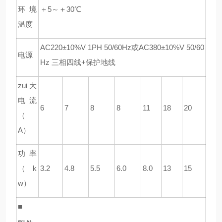
环境
＋5～＋30℃
温度
AC220±10%V 1PH 50/60Hz
或AC380±10%V 50/60
电源
Hz 三相四线+保护地线
zui大
电流
6
7
8
8
11
18
20
（
A）
功率
（k
3.2
4.8
5.5
6.0
8.0
13
15
w）
■