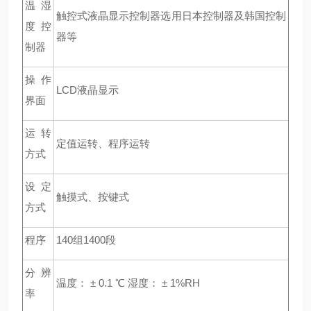
温湿
触控式液晶显示控制器选用日本控制器及韩国控制
度控
器等
制器
操作
LCD
液晶显示
界面
运转
定值运转、程序运转
方式
设定
触摸式、按键式
方式
程序
140
组1400段
分辨
温度： ± 0.1 ℃ 湿度： ± 1%RH
率