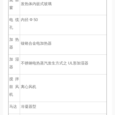
发热体内嵌式玻璃
窗
电缆
内径 Φ 50
孔
加热
镍铬合金电加热器
器
加湿
不锈钢电热蒸汽发生方式之 UL形加湿器
器
搅拌
鼓风
离心风机
机
马达
冷凝器型