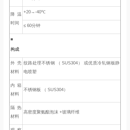
+20→-40℃
降温
时间
≤ 60
分钟
■
构成
外壳
纹路处理不锈钢 （ SUS304） 或优质冷轧钢板静
材料
电喷塑
内箱
不锈钢板 （ SUS304）
材料
隔热
高密度聚氨酯泡沫 +玻璃纤维
材料
观察