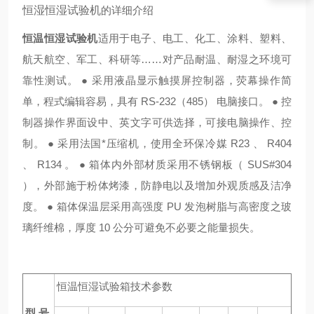
恒湿恒湿试验机
的详细介绍
恒温恒湿试验机
适用于电子、电工、化工、涂料、塑料、
航天航空、军工、科研等……对产品耐温、耐湿之环境可
靠性测试。 ● 采用液晶显示触摸屏控制器，荧幕操作简
单，程式编辑容易，具有 RS-232（485） 电脑接口。 ● 控
制器操作界面设中、英文字可供选择，可接电脑操作、控
制。 ● 采用法国*压缩机，使用全环保冷媒 R23 、 R404
、 R134 。 ● 箱体内外部材质采用不锈钢板（ SUS#304
），外部施于粉体烤漆，防静电以及增加外观质感及洁净
度。 ● 箱体保温层采用高强度 PU 发泡树脂与高密度之玻
璃纤维棉，厚度 10 公分可避免不必要之能量损失。
恒温恒湿试验箱技术参数
型 号