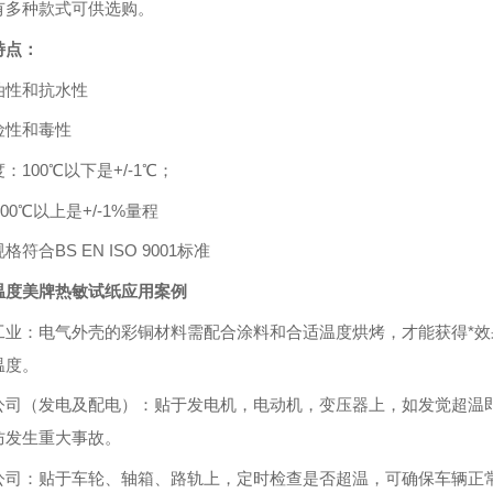
有多种款式可供选购。
特点：
油性和抗水性
险性和毒性
：100℃以下是+/-1℃；
℃以上是+/-1%量程
格符合BS EN ISO 9001标准
温度美牌热敏试纸应用案例
工业：电气外壳的彩铜材料需配合涂料和合适温度烘烤，才能获得*
温度。
公司（发电及配电）：贴于发电机，电动机，变压器上，如发觉超温
防发生重大事故。
公司：贴于车轮、轴箱、路轨上，定时检查是否超温，可确保车辆正