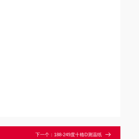
下一个：
188-249度十格D测温纸