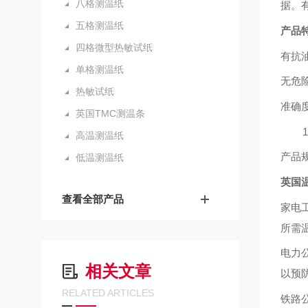
八格测温纸
据。
五格测温纸
产品
四格微型热敏试纸
有抗
单格测温纸
无危
热敏试纸
准确度
英国TMC测温条
100
高温测温纸
产品规
低温测温纸
英国
查看全部产品
家电
所需
电力
相关文章
以预
RELATED ARTICLES
铁路