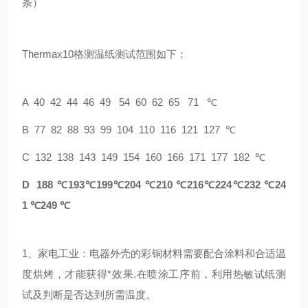
条）
Thermax
10
格测温纸测试范围如下：
A 40 42 44 46 49 54 60 62 65 71
℃
B 77 82 88 93 99 104 110 116 121 127
℃
C 132 138 143 149 154 160 166 171 177 182
℃
D 188
℃
193
℃
199
℃
204
℃
210
℃
216
℃
224
℃
232
℃
24
1
℃
249
℃
1
、家电工业：电器外壳的彩铜材料需要配合涂料和合适温
度烘烤，才能获得*效果.在喷涂工序前，利用热敏试纸测
试及判断是否达到所需温度。