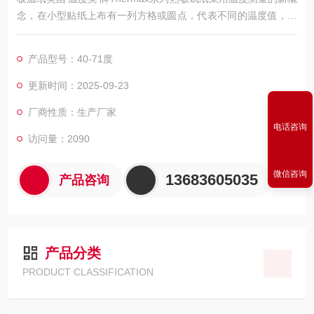
念，在小型贴纸上布有一列方格或圆点，代表不同的温度值，当
温度上升至该温度点时，方格会转变成黑色，即使随后温度降
低，亦不会再回复到原来的颜色，如此便可以知道物体曾经历过
产品型号：40-71度
的Z高温度，不须长时间在旁监视就可以知道是否有超温现象，
或利用该试纸作为品质合格的有力证据
更新时间：2025-09-23
厂商性质：生产厂家
电话咨询
访问量：2090
微信咨询
13683605035
产品咨询
产品分类
PRODUCT CLASSIFICATION