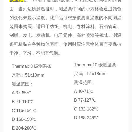
面，当到达所测温度时，测温条中间的小方格会通过颜色
的变化来显示温度。此产品可根据欲测量温度的不同测温
范围来购买，适用于纺织、机电、卷材涂料、石油管道、
制版、发电、发动机、电子元件、高档喷漆等领域。测温
条可粘贴在各种物体表面。使用时应注意物体表面要保持
干净、平滑，不能有气泡。
Thermax 10 级测温条
Thermax 8 级测温条
尺码：51x18mm
尺码：51x18mm
测温范围：
测温范围：
A 40-71℃
A 37-65℃
B 77-127℃
B 71-110℃
C 132-182℃
C 116-154℃
D 188-249℃
D 160-199℃
E 204-260℃