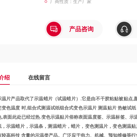
厂商性质：生产厂家
产品咨询
介绍
在线留言
示温片产品取代了示温蜡片（试温蜡片）.它是由不干胶粘贴被贴点,
定变色温度 时,组合式测温试纸组合式变色示温片 测温贴片 热敏试纸
色,表面此处已经过热.变色示温贴片俗称表面温度签、示温标签、示
纸，示温蜡片，示温条，测温蜡片，蜡片，变色测温片，变色测温贴片，温
有较高科技 含量的示温类产品。广泛应于电力、机械、预知维修等行