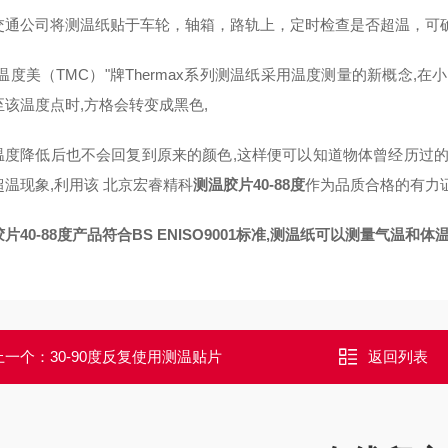
交通公司将测温纸贴于车轮，轴箱，路轨上，定时检查是否超温，可
温度美（TMC）"牌Thermax系列测温纸采用温度测量的新概念,
至该温度点时,方格会转变成黑色,
温度降低后也不会回复到原来的颜色,这样便可以知道物体曾经历过的z
超温现象,利用该 北京宏睿精科
测温胶片40-88度
作为品质合格的有力证
片40-88度
产品符合BS ENISO9001标准,测温纸可以测量气温
上一个：
30-90度反复使用测温贴片
返回列表