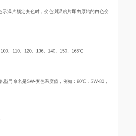
色示温片额定变色时，
变色测温贴片
即由原始的白色变
00、110、120、136、140、150、165℃
型号命名是SW-变色温度值，例如：80℃，SW-80，
片