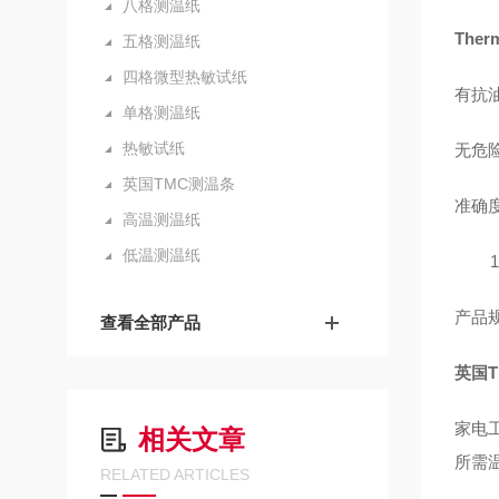
八格测温纸
The
五格测温纸
四格微型热敏试纸
有抗
单格测温纸
热敏试纸
无危
英国TMC测温条
准确度
高温测温纸
低温测温纸
100
产品规
查看全部产品
英国T
家电
相关文章
所需
RELATED ARTICLES