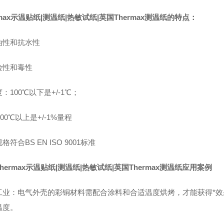
rmax示温贴纸|
测温纸|
热敏试纸|
英国Thermax测温纸的特点：
油性和抗水性
险性和毒性
：100℃以下是+/-1℃；
℃以上是+/-1%量程
格符合BS EN ISO 9001标准
hermax示温贴纸|
测温纸|
热敏试纸|
英国Thermax
测温纸应用案例
工业：电气外壳的彩铜材料需配合涂料和合适温度烘烤，才能获得*
温度。