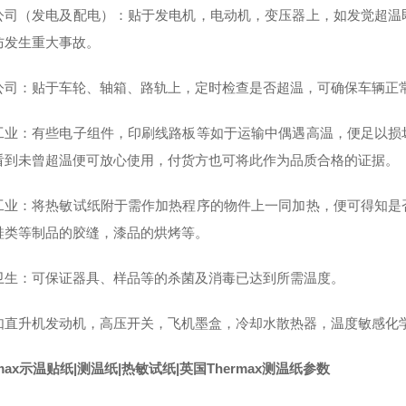
公司（发电及配电）：贴于发电机，电动机，变压器上，如发觉超温
防发生重大事故。
公司：贴于车轮、轴箱、路轨上，定时检查是否超温，可确保车辆正
工业：有些电子组件，印刷线路板等如于运输中偶遇高温，便足以损
看到未曾超温便可放心使用，付货方也可将此作为品质合格的证据。
工业：将热敏试纸附于需作加热程序的物件上一同加热，便可得知是
鞋类等制品的胶缝，漆品的烘烤等。
卫生：可保证器具、样品等的杀菌及消毒已达到所需温度。
如直升机发动机，高压开关，飞机墨盒，冷却水散热器，温度敏感化
rmax示温贴纸|
测温纸|
热敏试纸|
英国Thermax
测温纸参数