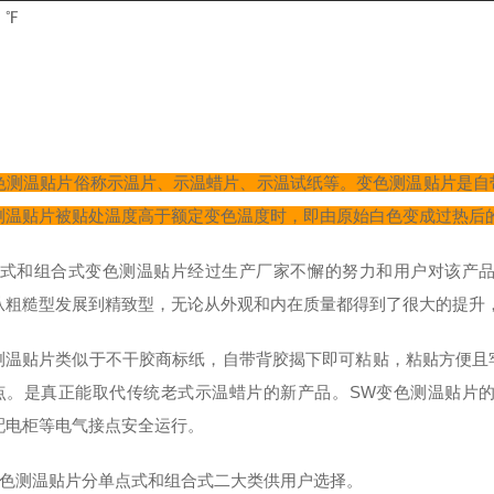
：℉
色测
温贴片俗称示温片、示温蜡片、示温试纸等。
变色测
温贴片
是自
测
温贴片
被贴处温度高于额定变色温度时，即由原始白色变成过热后
单式和组合式
变色测温贴片
经过生产厂家不懈的努力和用户对该产
从粗糙型发展到精致型，无论从外观和内在质量都得到了很大的提升，
测温贴片
类似于不干胶商标纸，自带背胶揭下即可粘贴，粘贴方便且
点。是真正能取代传统老式示温蜡片的新产品。SW
变色测温贴片
配电柜等电气接点安全运行。
色测温贴片
分单点式和组合式二大类供用户选择。