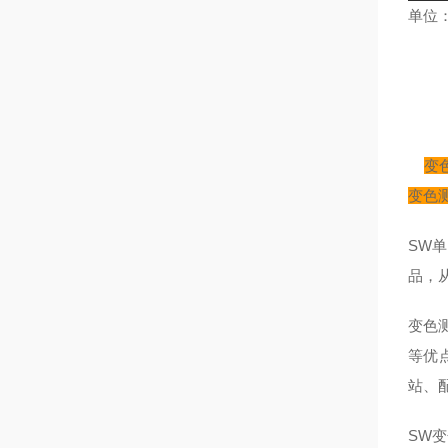
单位
变
变色
SW
品，
变色
等优
站、
SW
变