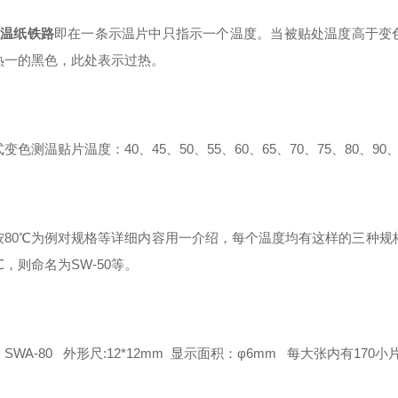
温纸铁路
即在一条示温片中只指示一个温度。当被贴处温度高于变
热一的黑色，此处表示过热。
式
变色测温贴片
温度：40、45、50、55、60、65、70、75、80、90、1
按80℃为例对规格等详细内容用一介绍，每个温度均有这样的三种规格,
℃，则命名为SW-50等。
SWA-80 外形尺:12*12mm 显示面积：φ6mm 每大张内有170小