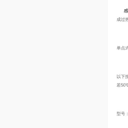
感
成过
单点
以下
若50
型号：