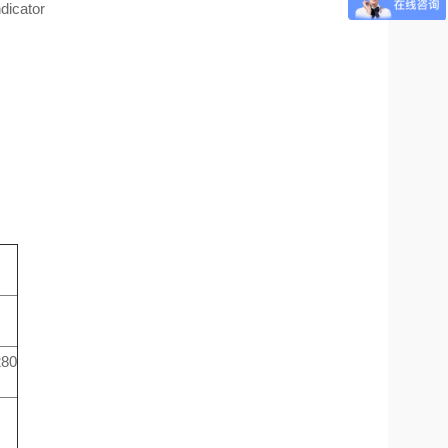
icator
280