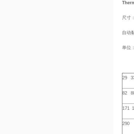
The
尺寸：
自动
单位
29 3
82 8
171 
290