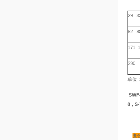
29 3
82 8
171 
290
单位
SWF
8，S-7
变