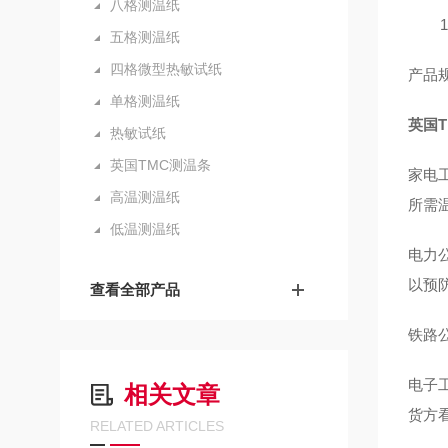
八格测温纸
100
五格测温纸
四格微型热敏试纸
产品规
单格测温纸
英国T
热敏试纸
英国TMC测温条
家电
高温测温纸
所需
低温测温纸
电力
以预
查看全部产品
铁路
电子
相关文章
货方
RELATED ARTICLES