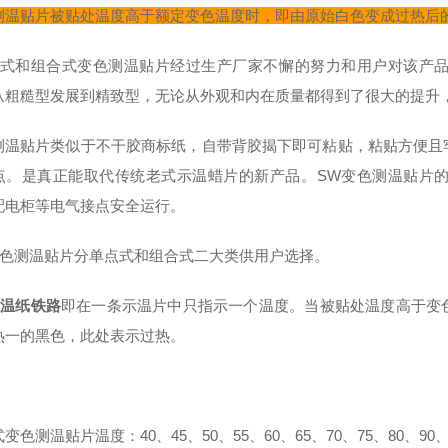
测
温贴片
被贴处温度高于额定变色温度时，即由原始白色变成过热后
单式和组合式
变色测温贴片
经过生产厂家不懈的努力和用户对该产
从粗糙型发展到精致型，无论从外观和内在质量都得到了很大的提升，
测温贴片
类似于不干胶商标纸，自带背胶揭下即可粘贴，粘贴方便且
点。是真正能取代传统老式示温蜡片的新产品。SW
变色测温贴片
配电柜等电气接点安全运行。
色测温贴片
分单点式和组合式二大类供用户选择。
温纸铁路
即在一条示温片中只指示一个温度。当被贴处温度高于变
热一的黑色，此处表示过热。
式
变色测温贴片
温度：40、45、50、55、60、65、70、75、80、90、1