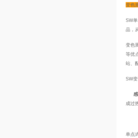
变色
SW
品，
变色
等优
站、
SW
变
感
成过
单点