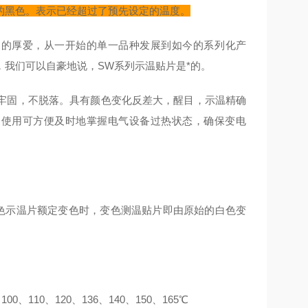
的黑色。表示已经超过了预先设定的温度。
品的厚爱，从一开始的单一品种发展到如今的系列化产
我们可以自豪地说，SW系列示温贴片是*的。
牢固，不脱落。具有颜色变化反差大，醒目，示温精确
的使用可方便及时地掌握电气设备过热状态，确保变电
色示温片额定变色时，
变色测温贴片
即由原始的白色变
00、110、120、136、140、150、165℃