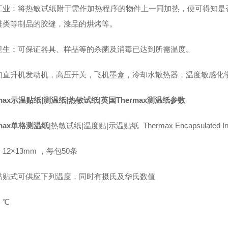
工业：将热敏试纸附于需作加热程序的物件上一同加热，便可得知是
鞋类等制品的胶缝，漆品的烘烤等。
卫生：可保证器具、样品等的杀菌及消毒已达到所需温度。
如直升机发动机，高压开关，飞机墨盒，冷却水散热器，温度敏感化
rmax示温贴纸|
测温纸|
热敏试纸|
英国Thermax
测温纸参数
rmax单格测温纸
|热敏试纸|温度贴|示温贴纸 Thermax Encapsulated Ind
12×13mm ，每包50条
黏贴式可供应下列温度，同时有摄氏及华氏数值
：℃