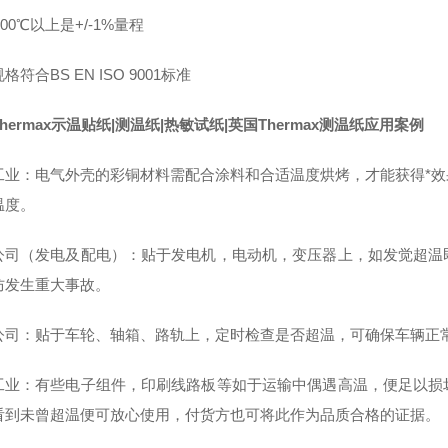
℃以上是+/-1%量程
格符合BS EN ISO 9001标准
hermax示温贴纸|
测温纸|
热敏试纸|
英国Thermax
测温纸应用案例
工业：电气外壳的彩铜材料需配合涂料和合适温度烘烤，才能获得*
温度。
公司（发电及配电）：贴于发电机，电动机，变压器上，如发觉超温
防发生重大事故。
公司：贴于车轮、轴箱、路轨上，定时检查是否超温，可确保车辆正
工业：有些电子组件，印刷线路板等如于运输中偶遇高温，便足以损
看到未曾超温便可放心使用，付货方也可将此作为品质合格的证据。