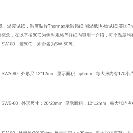
纸，温度试纸，温度贴片Thermax示温贴纸|测温纸|热敏试纸|英国Th
新概念，在
以下按80℃为例对规格等详细内容用一介绍，每个温度均
，SW-80，若50℃，则命名为SW-50等。
SWA-80 外形尺:12*12mm 显示面积：φ6mm 每大张内有170小
SWB-80 外形尺寸：20*20mm 显示面积：12*12mm 每大张内有
SW-80 外形尺:30*30mm 显示面积：φ20mm 每大张内有35小片