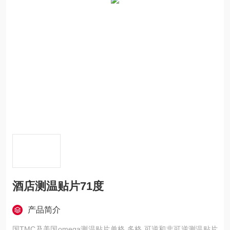
酒店测温贴片71度
产品简介
国TMC及美国omega测温贴片单格,多格,可逆和非可逆测温贴片