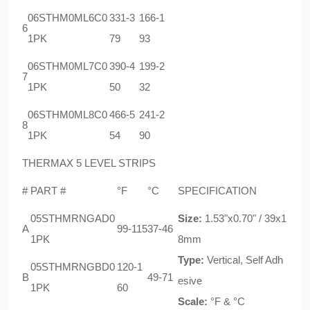
06STHM0ML6C0
331-3
166-1
6
1PK
79
93
06STHM0ML7C0
390-4
199-2
7
1PK
50
32
06STHM0ML8C0
466-5
241-2
8
1PK
54
90
THERMAX 5 LEVEL STRIPS
#
PART #
°F
°C
SPECIFICATION
05STHMRNGAD0
Size:
1.53"x0.70" / 39x1
A
99-115
37-46
1PK
8mm
Type:
Vertical, Self Adh
05STHMRNGBD0
120-1
B
49-71
esive
1PK
60
Scale:
°F & °C