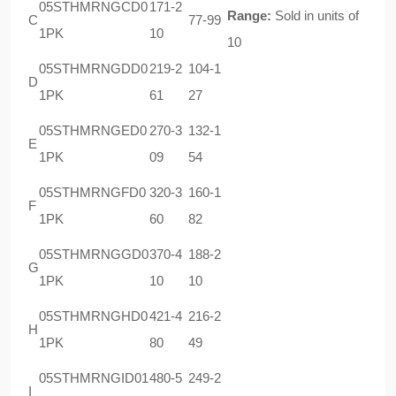
05STHMRNGCD0
171-2
Range:
Sold in units of
C
77-99
1PK
10
10
05STHMRNGDD0
219-2
104-1
D
1PK
61
27
05STHMRNGED0
270-3
132-1
E
1PK
09
54
05STHMRNGFD0
320-3
160-1
F
1PK
60
82
05STHMRNGGD0
370-4
188-2
G
1PK
10
10
05STHMRNGHD0
421-4
216-2
H
1PK
80
49
05STHMRNGID01
480-5
249-2
I