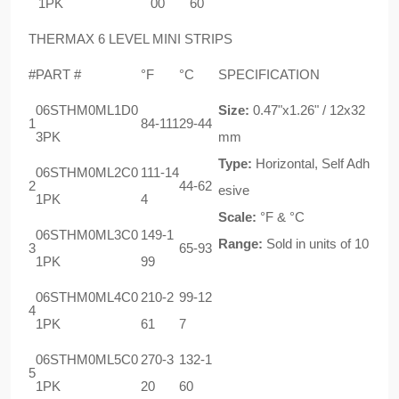
1PK
00
60
THERMAX 6 LEVEL MINI STRIPS
#
PART #
°F
°C
SPECIFICATION
06STHM0ML1D0
Size:
0.47"x1.26" / 12x32
1
84-111
29-44
3PK
mm
Type:
Horizontal, Self Adh
06STHM0ML2C0
111-14
2
44-62
esive
1PK
4
Scale:
°F & °C
06STHM0ML3C0
149-1
Range:
Sold in units of 10
3
65-93
1PK
99
06STHM0ML4C0
210-2
99-12
4
1PK
61
7
06STHM0ML5C0
270-3
132-1
5
1PK
20
60