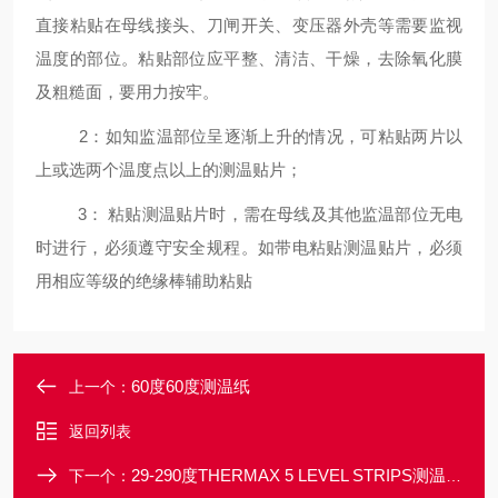
直接粘贴在母线接头、刀闸开关、变压器外壳等需要监视
温度的部位。粘贴部位应平整、清洁、干燥，去除氧化膜
及粗糙面，要用力按牢。
2：如知监温部位呈逐渐上升的情况，可粘贴两片以
上或选两个温度点以上的测温贴片；
3： 粘贴测温贴片时，需在母线及其他监温部位无电
时进行，必须遵守安全规程。如带电粘贴测温贴片，必须
用相应等级的绝缘棒辅助粘贴
60度60度测温纸
上一个：
返回列表
29-290度THERMAX 5 LEVEL STRIPS测温试纸
下一个：