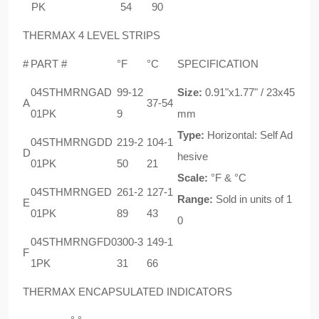
PK
54
90
THERMAX 4 LEVEL STRIPS
#
PART #
°F
°C
SPECIFICATION
04STHMRNGAD
99-12
Size:
0.91"x1.77" / 23x45
A
37-54
01PK
9
mm
Type:
Horizontal: Self Ad
04STHMRNGDD
219-2
104-1
D
hesive
01PK
50
21
Scale:
°F & °C
04STHMRNGED
261-2
127-1
Range:
Sold in units of 1
E
01PK
89
43
0
04STHMRNGFD0
300-3
149-1
F
1PK
31
66
THERMAX ENCAPSULATED INDICATORS