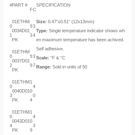
°
°
#
PART #
SPECIFICATION
F
C
01ETHM
Size:
0.47"x0.51" (12x13mm)
0
9
3
0034D01
Type:
Single temperature indicator shows wh
1
3
4
PK
en maximum temperature has been achived.
Self adhesive.
01ETHM
0
9
3
Scale:
°F & °C
0037D01
2
9
7
Range:
Sold in units of 50
PK
01ETHM
1
0
4
0040D01
0
3
0
PK
4
01ETHM
1
0
4
0043D01
0
4
3
PK
9