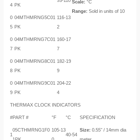
93-110
Scale:
°C
4
PK
Range:
Sold in units of 10
0
04MTHMRNG5C01
116-13
5
PK
2
0
04MTHMRNG7C01
160-17
7
PK
7
0
04MTHMRNG8C01
182-19
8
PK
9
0
04MTHMRNG9C01
204-22
9
PK
4
THERMAX CLOCK INDICATORS
#
PART #
°F
°C
SPECIFICATION
05CTHMRNG1F0
105-13
Size:
0.55" / 14mm dia
1
40-54
1PK
0
meter