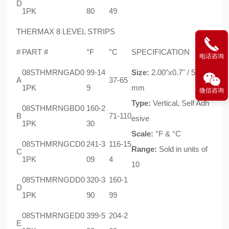
D
1PK
80
49
THERMAX 8 LEVEL STRIPS
#
PART #
°F
°C
SPECIFICATION
电话咨询
08STHMRNGAD0
99-14
Size:
2.00"x0.7" / 51x18
A
37-65
1PK
9
mm
微信咨询
Type:
Vertical, Self Adh
08STHMRNGBD0
160-2
B
71-110
esive
1PK
30
Scale:
°F & °C
08STHMRNGCD0
241-3
116-15
Range:
Sold in units of
C
1PK
09
4
10
08STHMRNGDD0
320-3
160-1
D
1PK
90
99
08STHMRNGED0
399-5
204-2
E