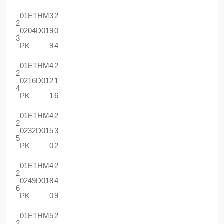
01ETHM
3
2
2
0204D01
9
0
3
PK
9
4
01ETHM
4
2
2
0216D01
2
1
4
PK
1
6
01ETHM
4
2
2
0232D01
5
3
5
PK
0
2
01ETHM
4
2
2
0249D01
8
4
6
PK
0
9
01ETHM
5
2
2