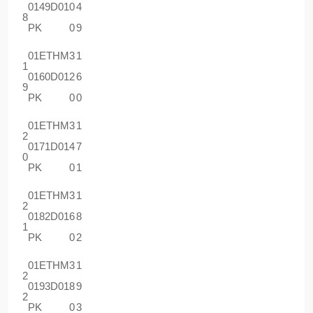
0149D01
0
4
8
PK
0
9
01ETHM
3
1
1
0160D01
2
6
9
PK
0
0
01ETHM
3
1
2
0171D01
4
7
0
PK
0
1
01ETHM
3
1
2
0182D01
6
8
1
PK
0
2
01ETHM
3
1
2
0193D01
8
9
2
PK
0
3