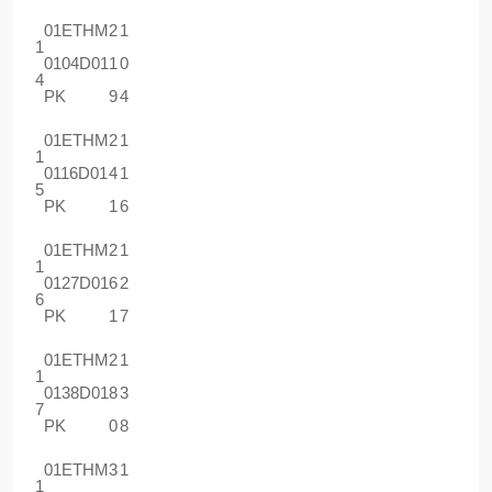
01ETHM
2
1
1
0104D01
1
0
4
PK
9
4
01ETHM
2
1
1
0116D01
4
1
5
PK
1
6
01ETHM
2
1
1
0127D01
6
2
6
PK
1
7
01ETHM
2
1
1
0138D01
8
3
7
PK
0
8
01ETHM
3
1
1